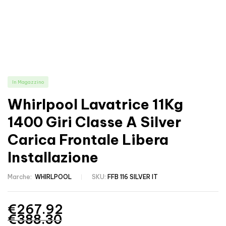
In Magazzino
Whirlpool Lavatrice 11Kg
1400 Giri Classe A Silver
Carica Frontale Libera
Installazione
Marche:
WHIRLPOOL
SKU:
FFB 116 SILVER IT
€
267.92
€
388.30