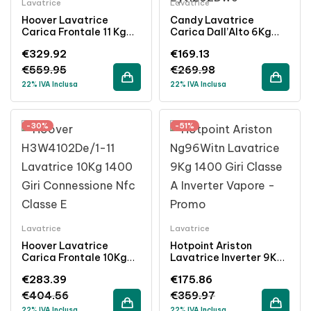
Lavatrice
Lavatrice
Hoover Lavatrice
Candy Lavatrice
Carica Frontale 11 Kg
Carica Dall’Alto 6Kg
1400 Giri Inverter
1200 Giri Classe D
€
329.92
€
169.13
Classe A Bianco
Bianco
€
559.95
€
269.98
22% IVA Inclusa
22% IVA Inclusa
-30%
-51%
Lavatrice
Lavatrice
Hoover Lavatrice
Hotpoint Ariston
Carica Frontale 10Kg
Lavatrice Inverter 9Kg
1400 Giri NFC Classe E
1400 Giri Classe A
€
283.39
€
175.86
Bianco
Vapore Bianco
€
404.56
€
359.97
22% IVA Inclusa
22% IVA Inclusa