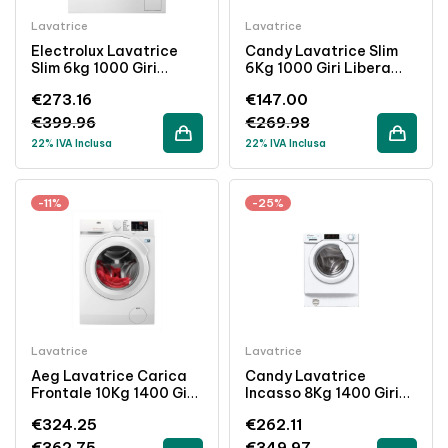
Lavatrice
Lavatrice
Electrolux Lavatrice
Candy Lavatrice Slim
Slim 6kg 1000 Giri
6Kg 1000 Giri Libera
Vapore Classe C Bianco
Installazione Bianca
€
273.16
€
147.00
Acciaio Inossidabile
€
399.96
€
269.98
22% IVA Inclusa
22% IVA Inclusa
-11%
-25%
Lavatrice
Lavatrice
Aeg Lavatrice Carica
Candy Lavatrice
Frontale 10Kg 1400 Giri
Incasso 8Kg 1400 Giri
Inverter Classe A
Inverter Classe A
€
324.25
€
262.11
Bianco
Bianco
€
362.75
€
349.97