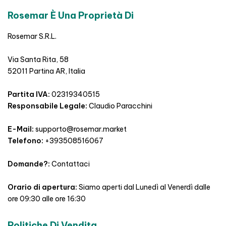
Rosemar È Una Proprietà Di
Rosemar S.R.L.
Via Santa Rita, 58
52011 Partina AR, Italia
Partita IVA:
02319340515
Responsabile Legale:
Claudio Paracchini
E-Mail:
supporto@rosemar.market
Telefono:
+393508516067
Domande?:
Contattaci
Orario di apertura:
Siamo aperti dal Lunedì al Venerdì dalle
ore 09:30 alle ore 16:30
Politiche Di Vendita