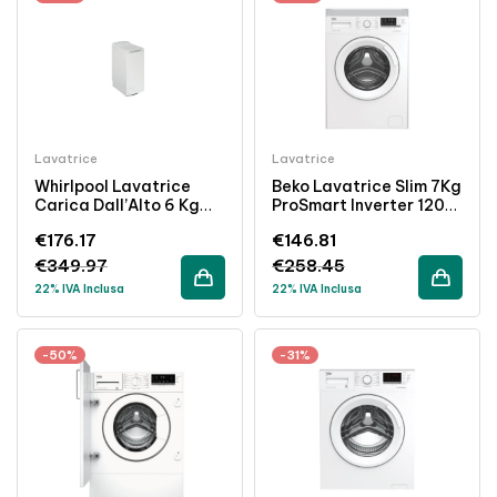
Lavatrice
Lavatrice
Whirlpool Lavatrice
Beko Lavatrice Slim 7Kg
Carica Dall’Alto 6 Kg
ProSmart Inverter 1200
1200 Giri Classe C
Giri Classe D 49cm
€
176.17
€
146.81
Bianco
Bianco
€
349.97
€
258.45
22% IVA Inclusa
22% IVA Inclusa
-50%
-31%