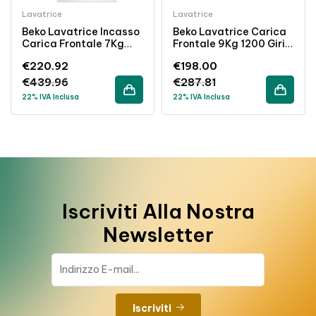
Lavatrice
Lavatrice
Beko Lavatrice Incasso
Beko Lavatrice Carica
Carica Frontale 7Kg
Frontale 9Kg 1200 Giri
1200 Giri Classe C
Inverter Classe B
€
220.92
€
198.00
Bianco
Bianca
€
439.96
€
287.81
22% IVA Inclusa
22% IVA Inclusa
Iscriviti Alla Nostra
Newsletter
Iscriviti