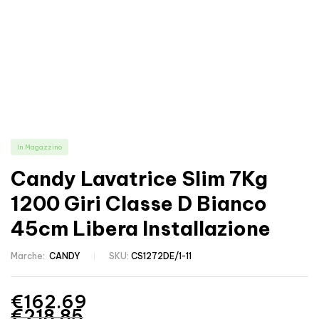
In Magazzino
Candy Lavatrice Slim 7Kg
1200 Giri Classe D Bianco
45cm Libera Installazione
Marche:
CANDY
SKU:
CS1272DE/1-11
€
162.69
€
218.85