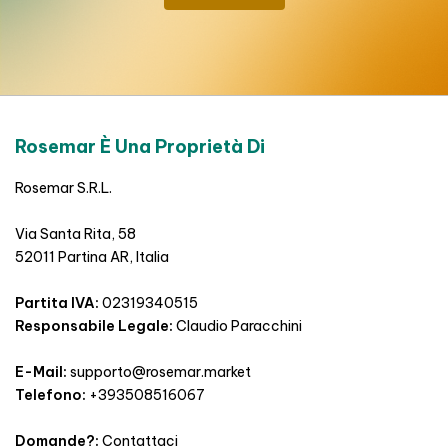
Rosemar È Una Proprietà Di
Rosemar S.R.L.
Via Santa Rita, 58
52011 Partina AR, Italia
Partita IVA:
02319340515
Responsabile Legale:
Claudio Paracchini
E-Mail:
supporto@rosemar.market
Telefono:
+393508516067
Domande?:
Contattaci