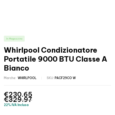
In Magazzino
Whirlpool Condizionatore
Portatile 9000 BTU Classe A
Bianco
Marche:
WHIRLPOOL
SKU:
PACF29CO W
€
230.65
€
329.97
22% IVA Inclusa