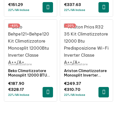
€
151.29
€
337.63
22% IVA Inclusa
22% IVA Inclusa
-43%
-20%
Climatizzatore
Climatizzatore
Beko Climatizzatore
Ariston Climatizzatore
Monosplit 12000 BTU
Monosplit Inverter
Inverter A++ R32 A
12000BTU Classe
€
187.90
€
249.37
Parete
A++/A+ Wi-Fi
Predisposto R32
€
328.17
€
310.70
22% IVA Inclusa
22% IVA Inclusa