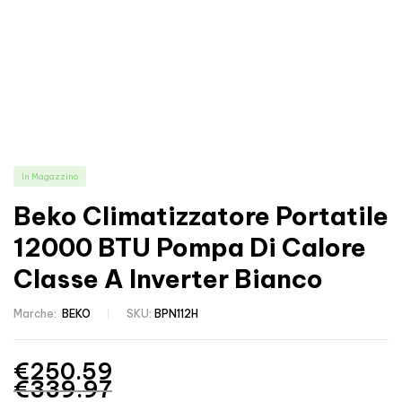
In Magazzino
Beko Climatizzatore Portatile
12000 BTU Pompa Di Calore
Classe A Inverter Bianco
Marche:
BEKO
SKU:
BPN112H
€
250.59
€
339.97