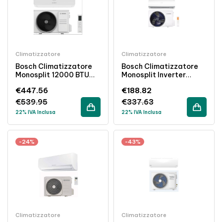
Climatizzatore
Climatizzatore
Bosch Climatizzatore
Bosch Climatizzatore
Monosplit 12000 BTU
Monosplit Inverter
Inverter Classe A+++
12000 BTU Classe A++
€
447.56
€
188.82
Bianco
Bianco
€
539.95
€
337.63
22% IVA Inclusa
22% IVA Inclusa
-24%
-43%
Climatizzatore
Climatizzatore