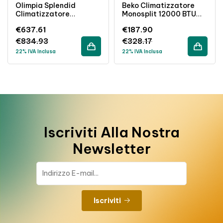
Olimpia Splendid
Beko Climatizzatore
Climatizzatore
Monosplit 12000 BTU
Monosplit 24000 BTU
Inverter A++ R32 A
€
637.61
€
187.90
R32 Wi-Fi A++/A+
Parete
€
834.93
€
328.17
22% IVA Inclusa
22% IVA Inclusa
Iscriviti Alla Nostra
Newsletter
Iscriviti