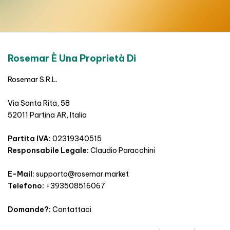
Rosemar È Una Proprietà Di
Rosemar S.R.L.
Via Santa Rita, 58
52011 Partina AR, Italia
Partita IVA:
02319340515
Responsabile Legale:
Claudio Paracchini
E-Mail:
supporto@rosemar.market
Telefono:
+393508516067
Domande?:
Contattaci