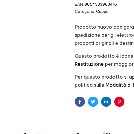
EAN:
8054383963416
Categorie:
Cappa
Prodotto nuovo con garanz
spedizione per gli elett
prodotti originali e desti
Questo prodotto è idoneo
Restituzione
per maggiori
Per questo prodotto si ap
politica sulle
Modalità di
Facebook
Twitter
Linkedin
Pintere