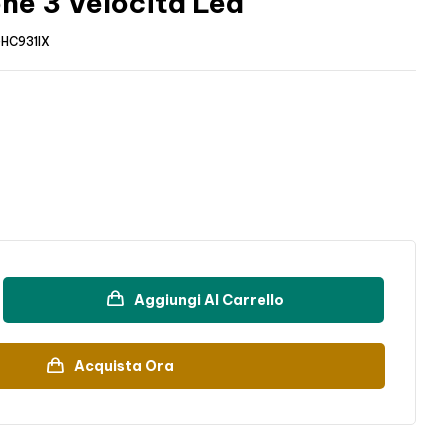
one 3 Velocità Led
HC931IX
Aggiungi Al Carrello
Acquista Ora