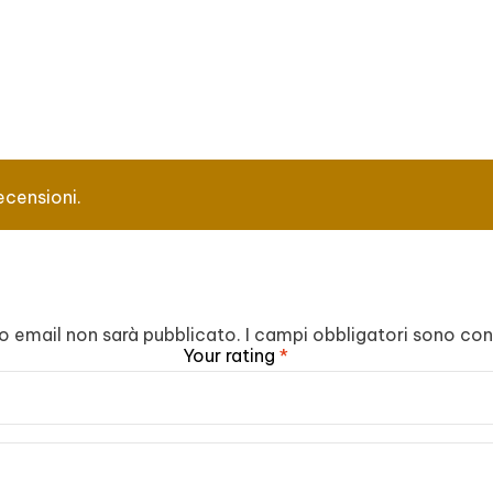
ecensioni.
zzo email non sarà pubblicato.
I campi obbligatori sono co
Your rating
*