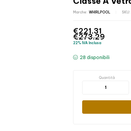
Classe A Vetr
Marche:
WHIRLPOOL
SKU:
€
221.31
€
273.29
22% IVA Inclusa
28 disponibili
Quantità