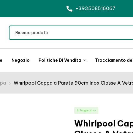
+393508516067
le
Negozio
Politiche Di Vendita
Tracciamento del
pa
Whirlpool Cappa a Parete 90cm Inox Classe A Vetr
In Magazzino
Whirlpool Ca