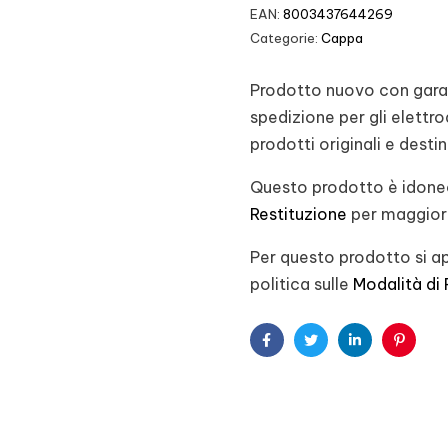
EAN:
8003437644269
Categorie:
Cappa
Prodotto nuovo con garanz
spedizione per gli elett
prodotti originali e desti
Questo prodotto è idoneo
Restituzione
per maggiori
Per questo prodotto si ap
politica sulle
Modalità di
Facebook
Twitter
Linkedin
Pintere