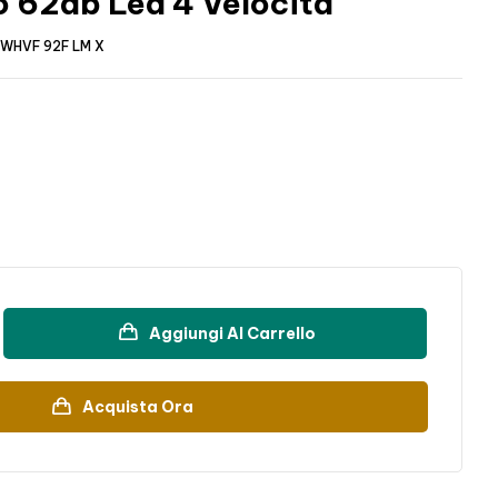
o 62db Led 4 Velocità
WHVF 92F LM X
Aggiungi Al Carrello
Acquista Ora