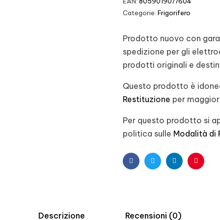
EAN:
8059019077604
Categorie:
Frigorifero
Prodotto nuovo con garanz
spedizione per gli elett
prodotti originali e desti
Questo prodotto è idoneo
Restituzione
per maggiori
Per questo prodotto si ap
politica sulle
Modalità di
Facebook
Twitter
Linkedin
Pintere
Descrizione
Recensioni (0)