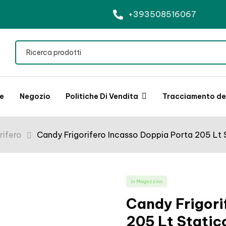
+393508516067
le
Negozio
Politiche Di Vendita
Tracciamento del
rifero
Candy Frigorifero Incasso Doppia Porta 205 Lt 
In Magazzino
Candy Frigori
205 Lt Static