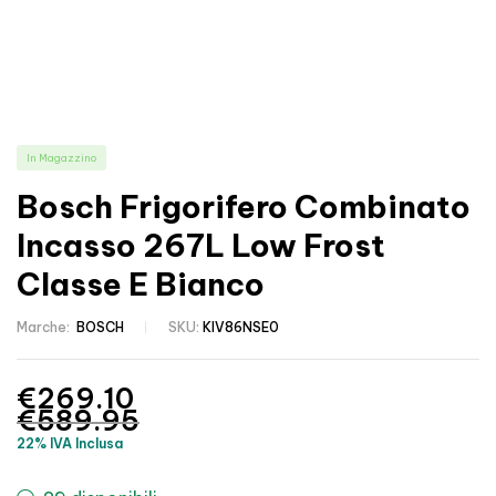
In Magazzino
Bosch Frigorifero Combinato
Incasso 267L Low Frost
Classe E Bianco
Marche:
BOSCH
SKU:
KIV86NSE0
€
269.10
€
589.95
22% IVA Inclusa