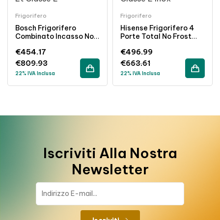
Frigorifero
Frigorifero
Bosch Frigorifero
Hisense Frigorifero 4
Combinato Incasso No
Porte Total No Frost
Frost 260Lt Classe E
427L Classe E Inox
€
454.17
€
496.99
Bianco
€
809.93
€
663.61
22% IVA Inclusa
22% IVA Inclusa
Iscriviti Alla Nostra
Newsletter