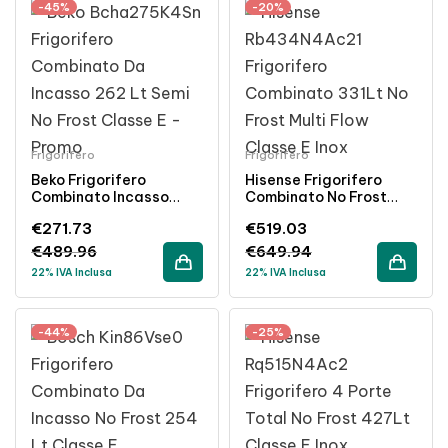
-45%
-20%
Frigorifero
Frigorifero
Beko Frigorifero
Hisense Frigorifero
Combinato Incasso
Combinato No Frost
262L Semi No Frost
331L Classe E Inox Multi
€
271.73
€
519.03
Classe E Bianco
Flow
€
489.96
€
649.94
22% IVA Inclusa
22% IVA Inclusa
-44%
-25%