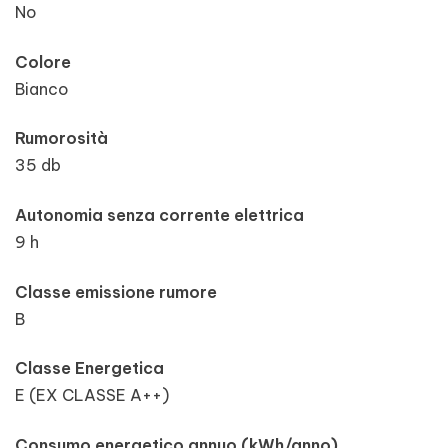
No
Colore
Bianco
Rumorosità
35 db
Autonomia senza corrente elettrica
9 h
Classe emissione rumore
B
Classe Energetica
E (EX CLASSE A++)
Consumo energetico annuo (kWh/anno)