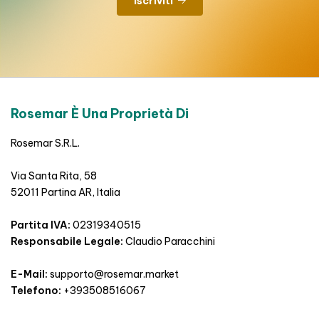
Iscriviti
Rosemar È Una Proprietà Di
Rosemar S.R.L.
Via Santa Rita, 58
52011 Partina AR, Italia
Partita IVA:
02319340515
Responsabile Legale:
Claudio Paracchini
E-Mail:
supporto@rosemar.market
Telefono:
+393508516067