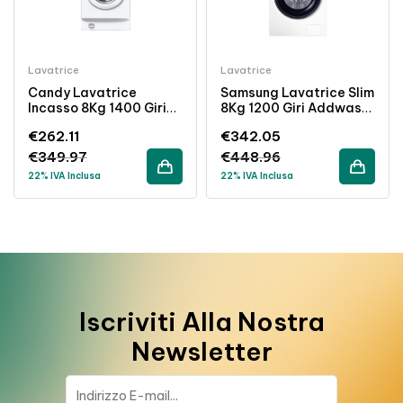
Lavatrice
Lavatrice
Candy Lavatrice
Samsung Lavatrice Slim
Incasso 8Kg 1400 Giri
8Kg 1200 Giri Addwash
Inverter Classe A
Vapore Classe C
€
262.11
€
342.05
Bianco
€
349.97
€
448.96
22% IVA Inclusa
22% IVA Inclusa
Iscriviti Alla Nostra
Newsletter