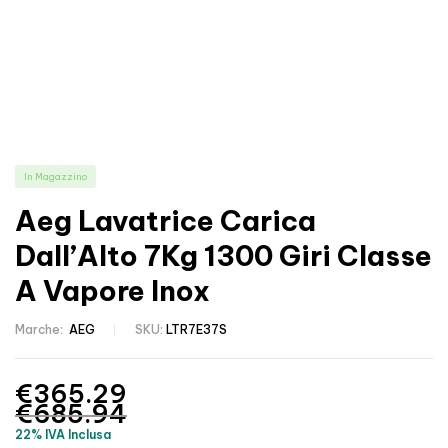
In Magazzino
Aeg Lavatrice Carica
Dall’Alto 7Kg 1300 Giri Classe
A Vapore Inox
Marche:
AEG
SKU:
LTR7E37S
€
365.29
€
685.94
22% IVA Inclusa