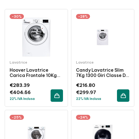
-30%
-28%
Lavatrice
Lavatrice
Hoover Lavatrice
Candy Lavatrice Slim
Carica Frontale 10Kg
7Kg 1300 Giri Classe D
1400 Giri NFC Classe E
Bianco Acciaio
€
283.39
€
216.80
Bianco
Inossidabile
€
404.56
€
299.97
22% IVA Inclusa
22% IVA Inclusa
-25%
-24%