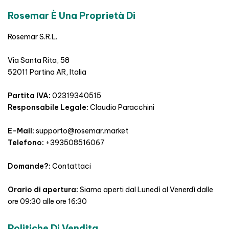
Rosemar È Una Proprietà Di
Rosemar S.R.L.
Via Santa Rita, 58
52011 Partina AR, Italia
Partita IVA:
02319340515
Responsabile Legale:
Claudio Paracchini
E-Mail:
supporto@rosemar.market
Telefono:
+393508516067
Domande?:
Contattaci
Orario di apertura:
Siamo aperti dal Lunedì al Venerdì dalle
ore 09:30 alle ore 16:30
Politiche Di Vendita