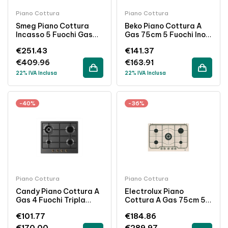
Piano Cottura
Piano Cottura
Smeg Piano Cottura
Beko Piano Cottura A
Incasso 5 Fuochi Gas
Gas 75cm 5 Fuochi Inox
70cm Griglie Ghisa
Da Incasso
€
251.43
€
141.37
Colore Panna
€
409.96
€
163.91
22% IVA Inclusa
22% IVA Inclusa
-40%
-36%
Piano Cottura
Piano Cottura
Candy Piano Cottura A
Electrolux Piano
Gas 4 Fuochi Tripla
Cottura A Gas 75cm 5
Corona 60 Cm
Fuochi Incasso Colore
€
101.77
€
184.86
Antracite Da Incasso
Sabbia Griglie Nero
€
170.00
€
289.97