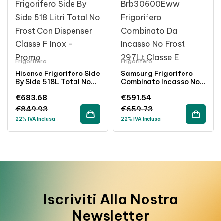
Frigorifero
Frigorifero
Hisense Frigorifero Side
Samsung Frigorifero
By Side 518L Total No
Combinato Incasso No
Frost Dispenser Inox
Frost 297Lt Classe E
€
683.68
€
591.54
Classe Energetica F
Bianco
€
849.93
€
659.73
22% IVA Inclusa
22% IVA Inclusa
Iscriviti Alla Nostra
Newsletter