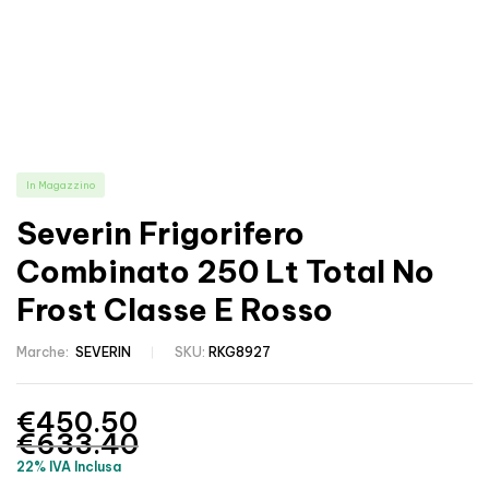
In Magazzino
Severin Frigorifero
Combinato 250 Lt Total No
Frost Classe E Rosso
Marche:
SEVERIN
SKU:
RKG8927
€
450.50
€
633.40
22% IVA Inclusa