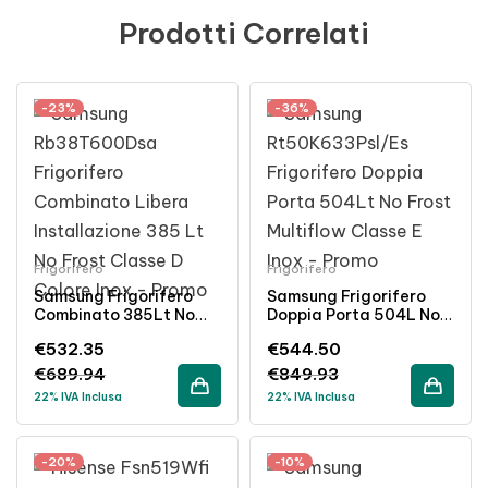
Prodotti Correlati
-23%
-36%
Frigorifero
Frigorifero
Samsung Frigorifero
Samsung Frigorifero
Combinato 385Lt No
Doppia Porta 504L No
Frost Classe D Inox
Frost Inox Classe
€
532.35
€
544.50
Libera Installazione
Energetica E
€
689.94
€
849.93
22% IVA Inclusa
22% IVA Inclusa
-20%
-10%