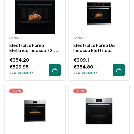
Forno
Forno
Electrolux Forno
Electrolux Forno Da
Elettrico Incasso 72Lt
Incasso Elettrico
Pirolitico Vapore Nero
Ventilato 72L Funzione
€
354.20
€
309.11
Classe A+ Ventilato
Vapore Inox Classe A
€
529.95
€
354.80
22% IVA Inclusa
22% IVA Inclusa
-27%
-38%