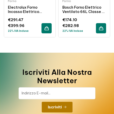
Forno
Forno
Electrolux Forno
Bosch Forno Elettrico
Incasso Elettrico
Ventilato 66L Classe A
Ventilato 72L Pirolitico
Inox EcoClean Incasso
€
291.47
€
174.10
Inox Classe A+
€
399.96
€
282.98
22% IVA Inclusa
22% IVA Inclusa
Iscriviti Alla Nostra
Newsletter
Iscriviti