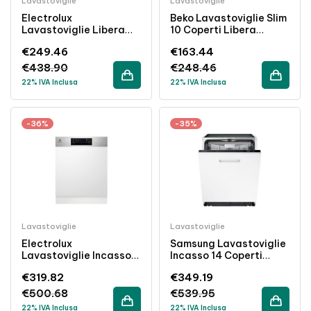
Lavastoviglie
Lavastoviglie
Electrolux
Beko Lavastoviglie Slim
Lavastoviglie Libera
10 Coperti Libera
Installazione 13 Coperti
Installazione Classe E
€
249.46
€
163.44
AirDry Inox Classe D
Inox 45cm
€
438.90
€
248.46
22% IVA Inclusa
22% IVA Inclusa
-36%
-35%
Lavastoviglie
Lavastoviglie
Electrolux
Samsung Lavastoviglie
Lavastoviglie Incasso
Incasso 14 Coperti
13 Coperti AutoSense
Terzo Cestello
€
319.82
€
349.19
Eeta Classe E 44 DBA
Scomparsa Totale
Classe E
€
500.68
€
539.95
22% IVA Inclusa
22% IVA Inclusa