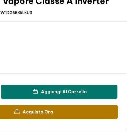
i Vapore Classe A Inverter
W11DG6B85LKU3
Aggiungi Al Carrello
Acquista Ora