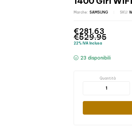
1400 Giri WiF
Marche:
SAMSUNG
SKU:
W
€
281.63
€
529.95
22% IVA Inclusa
23 disponibili
Quantità