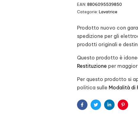
EAN:
8806095539850
Categorie:
Lavatrice
Prodotto nuovo con garanz
spedizione per gli elett
prodotti originali e desti
Questo prodotto è idoneo
Restituzione
per maggiori
Per questo prodotto si ap
politica sulle
Modalità di
Facebook
Twitter
Linkedin
Pintere