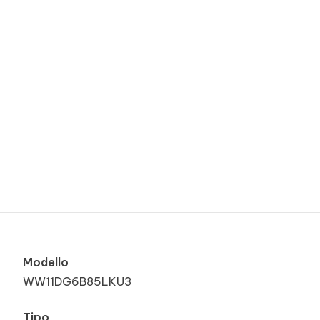
Modello
WW11DG6B85LKU3
Tipo