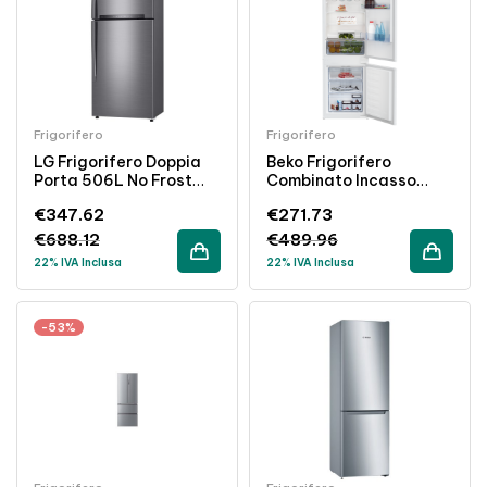
Frigorifero
Frigorifero
LG Frigorifero Doppia
Beko Frigorifero
Porta 506L No Frost
Combinato Incasso
Classe E Inox Wi-Fi
262L Semi No Frost
€
347.62
€
271.73
Classe E Bianco
€
688.12
€
489.96
22% IVA Inclusa
22% IVA Inclusa
-53%