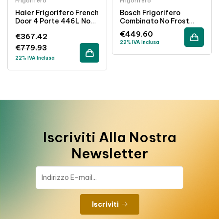
Frigorifero
Frigorifero
Haier Frigorifero French
Bosch Frigorifero
Door 4 Porte 446L No
Combinato No Frost
Frost Classe E Libera
302L Classe E Inox
€
449.60
€
367.42
Installazione Inox
22% IVA Inclusa
€
779.93
22% IVA Inclusa
Iscriviti Alla Nostra
Newsletter
Iscriviti