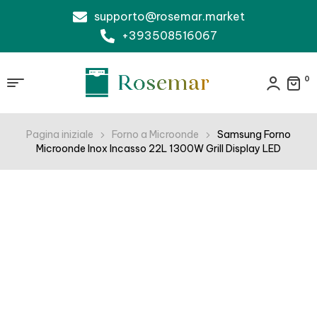
supporto@rosemar.market
+393508516067
0
Pagina iniziale
Forno a Microonde
Samsung Forno
Microonde Inox Incasso 22L 1300W Grill Display LED