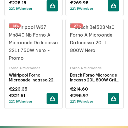
€
228.18
€
269.98
22% IVA Inclusa
22% IVA Inclusa
-31%
-27%
Forno A Microonde
Forno A Microonde
Whirlpool Forno
Bosch Forno Microonde
Microonde Incasso 22L
Incasso 20L 800W Grill
750W Nero Funzione
Nero
€
223.35
€
214.60
Scongelamento
€
321.61
€
295.97
22% IVA Inclusa
22% IVA Inclusa