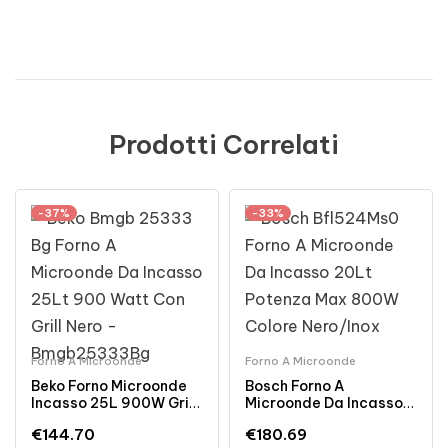
Prodotti Correlati
-37%
-33%
Forno A Microonde
Forno A Microonde
Beko Forno Microonde
Bosch Forno A
Incasso 25L 900W Grill
Microonde Da Incasso
Nero
20L 800W Nero/Inox 7
€
144.70
€
180.69
Programmi