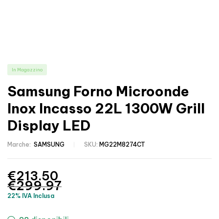
In Magazzino
Samsung Forno Microonde
Inox Incasso 22L 1300W Grill
Display LED
Marche:
SAMSUNG
SKU:
MG22M8274CT
€
213.50
€
299.97
22% IVA Inclusa