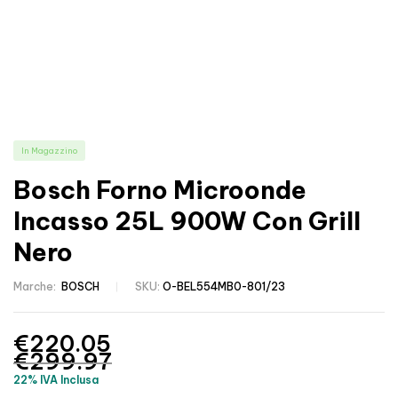
In Magazzino
Bosch Forno Microonde
Incasso 25L 900W Con Grill
Nero
Marche:
BOSCH
SKU:
O-BEL554MB0-801/23
€
220.05
€
299.97
22% IVA Inclusa