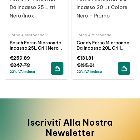
Forno A Microonde
Forno A Microonde
Bosch Forno Microonde
Candy Forno Microonde
Incasso 25L Grill Nero
Da Incasso 20L Grill
Inox
Nero 10 Programmi 8
€
259.89
€
131.31
Livelli Potenza
€
347.78
€
165.81
22% IVA Inclusa
22% IVA Inclusa
Iscriviti Alla Nostra
Newsletter