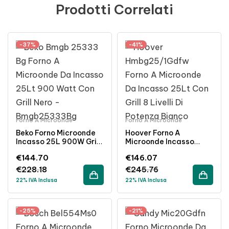
Prodotti Correlati
-37%
-41%
Forno A Microonde
Forno A Microonde
Beko Forno Microonde
Hoover Forno A
Incasso 25L 900W Grill
Microonde Incasso
Nero
25Lt Con Grill 8 Livelli
€
144.70
€
146.07
Bianco
€
228.18
€
245.76
22% IVA Inclusa
22% IVA Inclusa
-25%
-21%