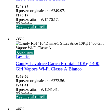
€
349.97
Il prezzo originale era: €349.97.
€
176.17
Il prezzo attuale è: €176.17.
22% IVA Inclusa
Aggiungi al carrello
-35%
Quick view
Lavatrice
Candy Lavatrice Carica Frontale 10Kg 1400
Giri Vapore Wi-Fi Classe A Bianco
€
372.56
Il prezzo originale era: €372.56.
€
241.41
Il prezzo attuale è: €241.41.
22% IVA Inclusa
Aggiungi al carrello
-46%