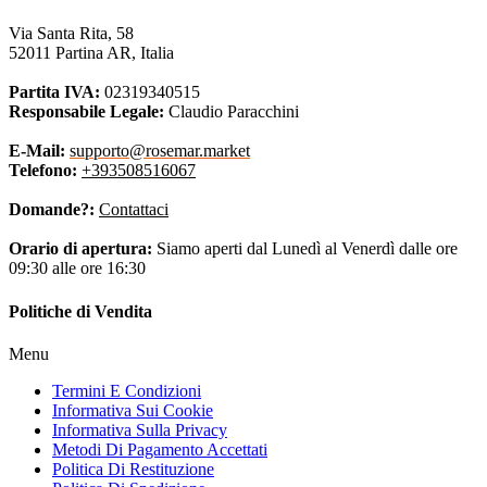
Via Santa Rita, 58
52011 Partina AR, Italia
Partita IVA:
02319340515
Responsabile Legale:
Claudio Paracchini
E-Mail:
supporto@rosemar.market
Telefono:
+393508516067
Domande?:
Contattaci
Orario di apertura:
Siamo aperti dal Lunedì al Venerdì dalle ore
09:30 alle ore 16:30
Politiche di Vendita
Menu
Termini E Condizioni
Informativa Sui Cookie
Informativa Sulla Privacy
Metodi Di Pagamento Accettati
Politica Di Restituzione