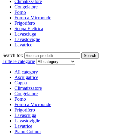
Climatizzatore
Congelatore
Forno
Forno a Microonde
Frigorifero
Scopa Elettrica
Lavasciuga
Lavastoviglie
Lavatrice
Search for:
Search
Tutte le categorie
All category
Asciugatrice
Cappa
Climatizzatore
Congelatore
Forno
Forno a Microonde
Frigorifero
Lavasciuga
Lavastoviglie
Lavatrice
Piano Cottura