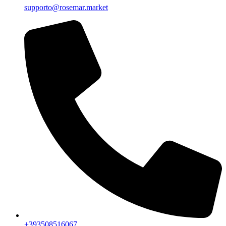
supporto@rosemar.market
+393508516067