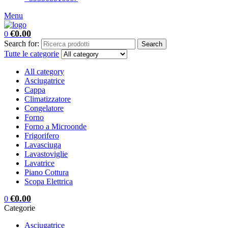
Menu
€
0.00
0
Search for:
Search
Tutte le categorie
All category
Asciugatrice
Cappa
Climatizzatore
Congelatore
Forno
Forno a Microonde
Frigorifero
Lavasciuga
Lavastoviglie
Lavatrice
Piano Cottura
Scopa Elettrica
€
0.00
0
Categorie
Asciugatrice