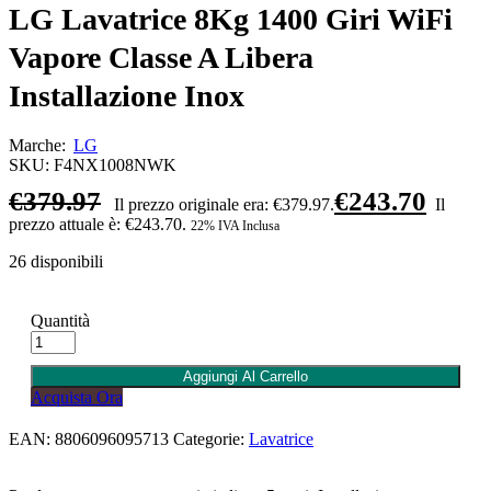
LG Lavatrice 8Kg 1400 Giri WiFi
Vapore Classe A Libera
Installazione Inox
Marche:
LG
SKU:
F4NX1008NWK
€
379.97
€
243.70
Il prezzo originale era: €379.97.
Il
prezzo attuale è: €243.70.
22% IVA Inclusa
26 disponibili
Quantità
Aggiungi Al Carrello
Acquista Ora
EAN:
8806096095713
Categorie:
Lavatrice