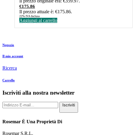
Il prezzo originale era: €359.97.
€
175.86
Il prezzo attuale è: €175.86.
22% IVA Inclusa
Aggiungi al carrello
Negozio
Il mio account
Ricerca
Carrello
Iscriviti alla nostra newsletter
Iscriviti
Rosemar È Una Proprietà Di
Rosemar S.R.L.