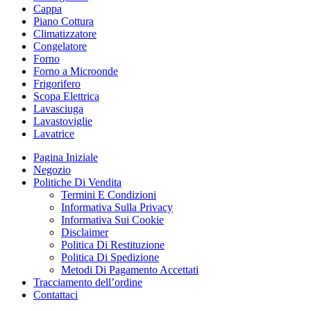
Cappa
Piano Cottura
Climatizzatore
Congelatore
Forno
Forno a Microonde
Frigorifero
Scopa Elettrica
Lavasciuga
Lavastoviglie
Lavatrice
Pagina Iniziale
Negozio
Politiche Di Vendita
Termini E Condizioni
Informativa Sulla Privacy
Informativa Sui Cookie
Disclaimer
Politica Di Restituzione
Politica Di Spedizione
Metodi Di Pagamento Accettati
Tracciamento dell’ordine
Contattaci