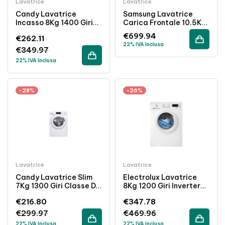
Lavatrice
Lavatrice
Candy Lavatrice
Samsung Lavatrice
Incasso 8Kg 1400 Giri
Carica Frontale 10.5Kg
Inverter Classe A
1400 Giri Vapore Wi-Fi
€
699.94
€
262.11
Bianco
Classe A Bianca
22% IVA Inclusa
€
349.97
22% IVA Inclusa
-28%
-26%
Lavatrice
Lavatrice
Candy Lavatrice Slim
Electrolux Lavatrice
7Kg 1300 Giri Classe D
8Kg 1200 Giri Inverter
Bianco Acciaio
Funzione Vapore Classe
€
216.80
€
347.78
Inossidabile
A
€
299.97
€
469.96
22% IVA Inclusa
22% IVA Inclusa