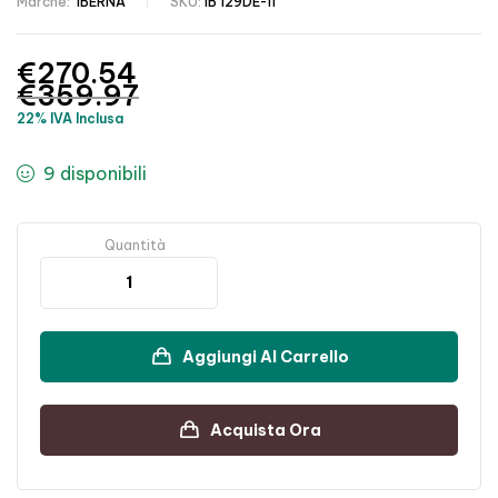
Marche:
IBERNA
SKU:
IB 129DE-11
€
270.54
€
359.97
22% IVA Inclusa
9 disponibili
Quantità
Aggiungi Al Carrello
Acquista Ora