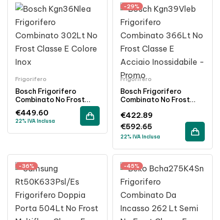
-29%
Frigorifero
Frigorifero
Bosch Frigorifero
Bosch Frigorifero
Combinato No Frost
Combinato No Frost
302L Classe E Inox
366L Classe E Acciaio
€
449.60
€
422.89
Inossidabile Inox
22% IVA Inclusa
€
592.65
22% IVA Inclusa
-36%
-45%