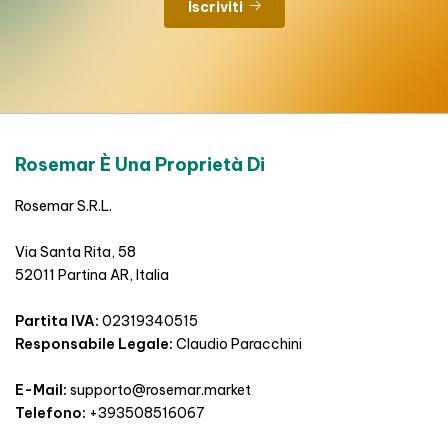
Iscriviti
Rosemar È Una Proprietà Di
Rosemar S.R.L.
Via Santa Rita, 58
52011 Partina AR, Italia
Partita IVA:
02319340515
Responsabile Legale:
Claudio Paracchini
E-Mail:
supporto@rosemar.market
Telefono:
+393508516067