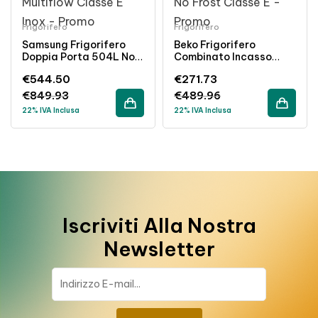
Frigorifero
Frigorifero
Samsung Frigorifero
Beko Frigorifero
Doppia Porta 504L No
Combinato Incasso
Frost Inox Classe
262L Semi No Frost
€
544.50
€
271.73
Energetica E
Classe E Bianco
€
849.93
€
489.96
22% IVA Inclusa
22% IVA Inclusa
Iscriviti Alla Nostra
Newsletter