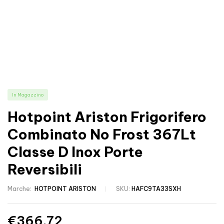
In Magazzino
Hotpoint Ariston Frigorifero
Combinato No Frost 367Lt
Classe D Inox Porte
Reversibili
Marche:
HOTPOINT ARISTON
SKU:
HAFC9TA33SXH
€
366.72