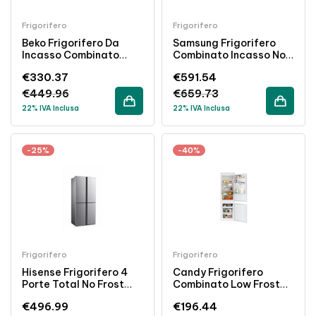
Frigorifero
Frigorifero
Beko Frigorifero Da
Samsung Frigorifero
Incasso Combinato
Combinato Incasso No
271Lt Statico Classe F
Frost 297Lt Classe E
€
330.37
€
591.54
Bianco
Bianco
€
449.96
€
659.73
22% IVA Inclusa
22% IVA Inclusa
-25%
-40%
Frigorifero
Frigorifero
Hisense Frigorifero 4
Candy Frigorifero
Porte Total No Frost
Combinato Low Frost
427L Classe E Inox
264Lt Wi-Fi Classe E
€
496.99
€
196.44
Bianco Da Incasso