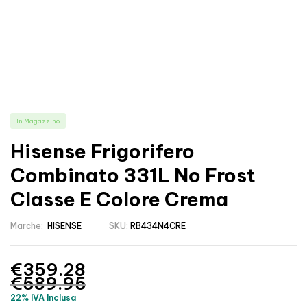
In Magazzino
Hisense Frigorifero
Combinato 331L No Frost
Classe E Colore Crema
Marche:
HISENSE
SKU:
RB434N4CRE
€
359.28
€
589.95
22% IVA Inclusa