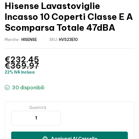
Hisense Lavastoviglie
Incasso 10 Coperti Classe E A
Scomparsa Totale 47dBA
Marche:
HISENSE
SKU:
HV523E10
€
232.45
€
369.97
22% IVA Inclusa
30 disponibili
Quantità
Aggiungi Al Carrello