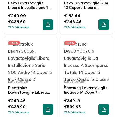
Beko Lavastoviglie
Beko Lavastoviglie Slim
Libera Installazione 16
10 Coperti Libera
Coperti Inverter Inox
Installazione Classe E
€
249.00
€
163.44
Classe B
Inox 45cm
€
436.60
€
248.46
22% IVA Inclusa
22% IVA Inclusa
-43%
-35%
Lavastoviglie
Lavastoviglie
Electrolux
Samsung Lavastoviglie
Lavastoviglie Libera
Incasso 14 Coperti
Installazione 13 Coperti
Terzo Cestello
€
249.46
€
349.19
AirDry Inox Classe D
Scomparsa Totale
Classe E
€
438.90
€
539.95
22% IVA Inclusa
22% IVA Inclusa