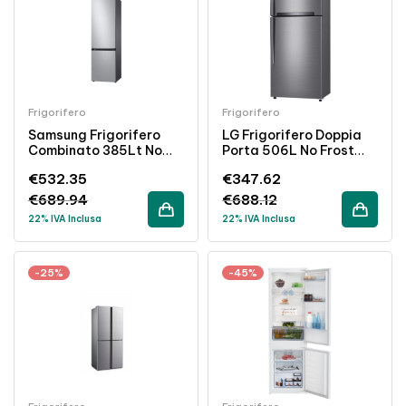
Frigorifero
Frigorifero
Samsung Frigorifero
LG Frigorifero Doppia
Combinato 385Lt No
Porta 506L No Frost
Frost Classe D Inox
Classe E Inox Wi-Fi
€
532.35
€
347.62
Libera Installazione
€
689.94
€
688.12
22% IVA Inclusa
22% IVA Inclusa
-25%
-45%