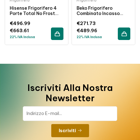
Frigorifero
Frigorifero
Hisense Frigorifero 4
Beko Frigorifero
Porte Total No Frost
Combinato Incasso
427L Classe E Inox
262L Semi No Frost
€
496.99
€
271.73
Classe E Bianco
€
663.61
€
489.96
22% IVA Inclusa
22% IVA Inclusa
Iscriviti Alla Nostra
Newsletter
Iscriviti