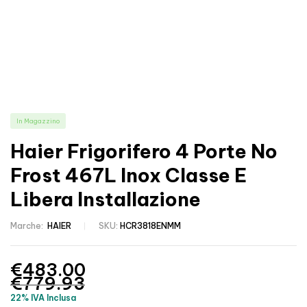
In Magazzino
Haier Frigorifero 4 Porte No
Frost 467L Inox Classe E
Libera Installazione
Marche:
HAIER
SKU:
HCR3818ENMM
€
483.00
€
779.93
22% IVA Inclusa