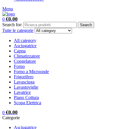
Menu
€
0.00
0
Search for:
Search
Tutte le categorie
All category
Asciugatrice
Cappa
Climatizzatore
Congelatore
Forno
Forno a Microonde
Frigorifero
Lavasciuga
Lavastoviglie
Lavatrice
Piano Cottura
Scopa Elettrica
€
0.00
0
Categorie
Asciugatrice