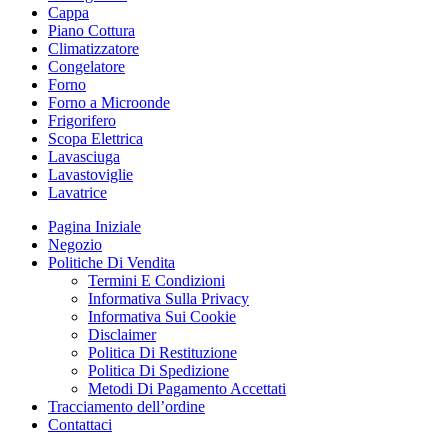
Cappa
Piano Cottura
Climatizzatore
Congelatore
Forno
Forno a Microonde
Frigorifero
Scopa Elettrica
Lavasciuga
Lavastoviglie
Lavatrice
Pagina Iniziale
Negozio
Politiche Di Vendita
Termini E Condizioni
Informativa Sulla Privacy
Informativa Sui Cookie
Disclaimer
Politica Di Restituzione
Politica Di Spedizione
Metodi Di Pagamento Accettati
Tracciamento dell’ordine
Contattaci