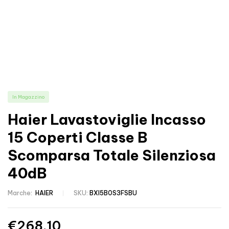
In Magazzino
Haier Lavastoviglie Incasso
15 Coperti Classe B
Scomparsa Totale Silenziosa
40dB
Marche:
HAIER
SKU:
BXI5B0S3FSBU
€
268.10