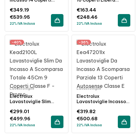
Terzo Cestello
Installazione Classe E
€
349.19
€
163.44
Scomparsa Totale
Inox 45cm
Classe E
€
539.95
€
248.46
22% IVA Inclusa
22% IVA Inclusa
-40%
-36%
Lavastoviglie
Lavastoviglie
Electrolux
Electrolux
Lavastoviglie Slim
Lavastoviglie Incasso
Incasso 45cm 9 Coperti
13 Coperti AutoSense
€
299.01
€
319.82
Classe F Inverter
Eeta Classe E 44 DBA
€
499.96
€
500.68
22% IVA Inclusa
22% IVA Inclusa