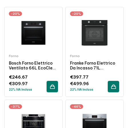
-20%
-20%
Forno
Forno
Bosch Forno Elettrico
Franke Forno Elettrico
Ventilato 66L EcoClean
Da Incasso 71L
Classe A Nero Incasso
Pirolitico Ventilato
€
246.67
€
397.77
Classe A Nero 60cm
€
309.97
€
499.96
22% IVA Inclusa
22% IVA Inclusa
-37%
-46%