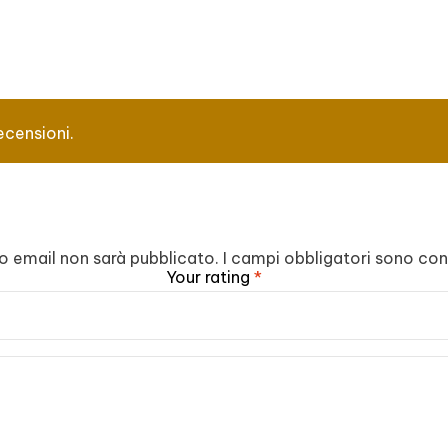
ecensioni.
zzo email non sarà pubblicato.
I campi obbligatori sono co
Your rating
*