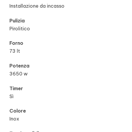
Installazione da incasso
Pulizia
Pirolitico
Forno
73 lt
Potenza
3650 w
Timer
Sì
Colore
Inox