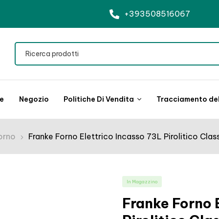
+393508516067
le
Negozio
Politiche Di Vendita
Tracciamento del
orno
Franke Forno Elettrico Incasso 73L Pirolitico Clas
In Magazzino
Franke Forno 