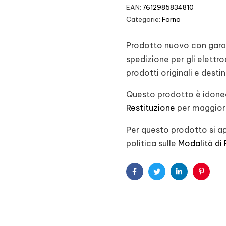
EAN:
7612985834810
Categorie:
Forno
Prodotto nuovo con garanz
spedizione per gli elett
prodotti originali e desti
Questo prodotto è idoneo
Restituzione
per maggiori
Per questo prodotto si ap
politica sulle
Modalità di
Facebook
Twitter
Linkedin
Pintere