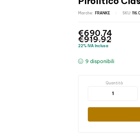
Pirolitico Cla
Marche:
FRANKE
SKU:
116.
€
690.74
€
919.92
22% IVA Inclusa
9 disponibili
Quantità