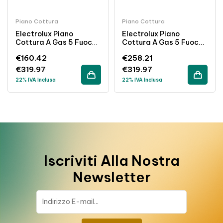
Piano Cottura
Piano Cottura
Electrolux Piano
Electrolux Piano
Cottura A Gas 5 Fuochi
Cottura A Gas 5 Fuochi
86 Cm Griglie In Ghisa
90 Cm Bianco Griglie In
€
160.42
€
258.21
Colore Sabbia
Ghisa
€
319.97
€
319.97
22% IVA Inclusa
22% IVA Inclusa
Iscriviti Alla Nostra
Newsletter