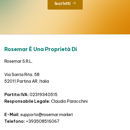
Iscriviti
Rosemar È Una Proprietà Di
Rosemar S.R.L.
Via Santa Rita, 58
52011 Partina AR, Italia
Partita IVA:
02319340515
Responsabile Legale:
Claudio Paracchini
E-Mail:
supporto@rosemar.market
Telefono:
+393508516067