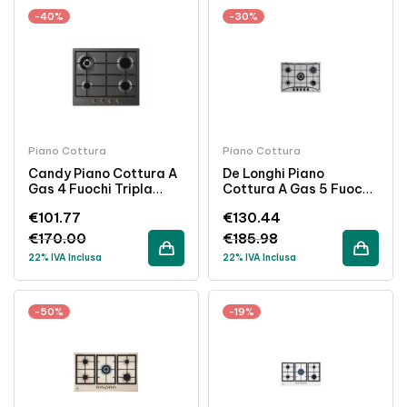
-40%
-30%
Piano Cottura
Piano Cottura
Candy Piano Cottura A
De Longhi Piano
Gas 4 Fuochi Tripla
Cottura A Gas 5 Fuochi
Corona 60 Cm
Inox 70cm Da Incasso
€
101.77
€
130.44
Antracite Da Incasso
€
170.00
€
185.98
22% IVA Inclusa
22% IVA Inclusa
-50%
-19%