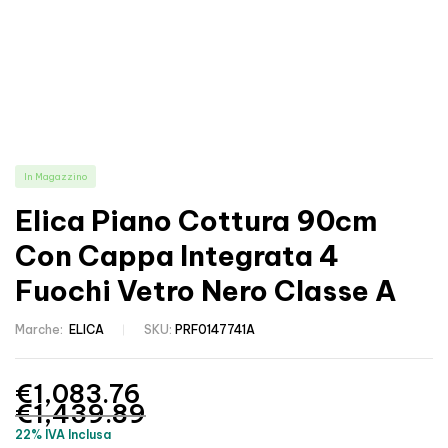
In Magazzino
Elica Piano Cottura 90cm
Con Cappa Integrata 4
Fuochi Vetro Nero Classe A
Marche:
ELICA
SKU:
PRF0147741A
€
1,083.76
€
1,439.89
22% IVA Inclusa