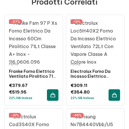
Prodotti Correlati
-27%
-13%
Forno
Forno
Franke Forno Elettrico
Electrolux Forno Da
Ventilato Pirolitico 71Lt
Incasso Elettrico
Inox A+ Da Incasso
Ventilato 72L Funzione
€
379.67
€
309.11
60Cm
Vapore Inox Classe A
€
519.95
€
354.80
22% IVA Inclusa
22% IVA Inclusa
-21%
-46%