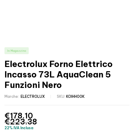
In Magazzino
Electrolux Forno Elettrico
Incasso 73L AquaClean 5
Funzioni Nero
Marche:
ELECTROLUX
SKU:
KOIHH00K
€
178.10
€
223.38
22% IVA Inclusa