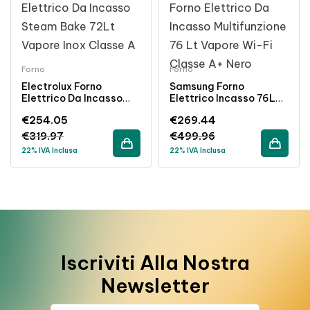
Forno
Forno
Electrolux Forno
Samsung Forno
Elettrico Da Incasso
Elettrico Incasso 76L
72L Steam Bake
Vapore Multifunzione
€
254.05
€
269.44
Ventilato Inox Classe A
Wi-Fi Nero Classe A+
€
319.97
€
499.96
22% IVA Inclusa
22% IVA Inclusa
Iscriviti Alla Nostra
Newsletter