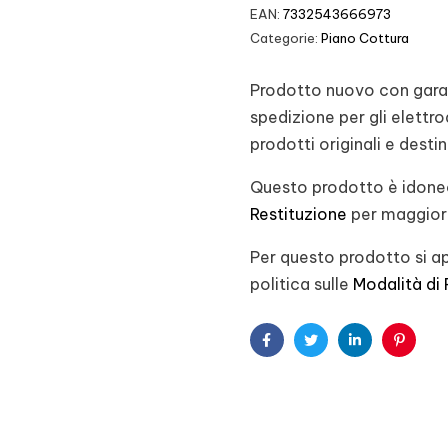
EAN:
7332543666973
Categorie:
Piano Cottura
Prodotto nuovo con garanz
spedizione per gli elett
prodotti originali e desti
Questo prodotto è idoneo
Restituzione
per maggiori
Per questo prodotto si ap
politica sulle
Modalità di
Facebook
Twitter
Linkedin
Pintere