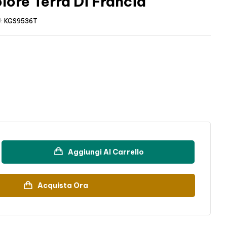
lore Terra Di Francia
:
KGS9536T
Aggiungi Al Carrello
Acquista Ora