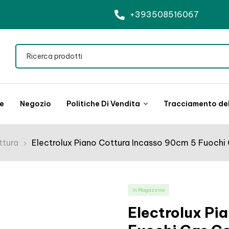
+393508516067
le
Negozio
Politiche Di Vendita
Tracciamento del
ttura
Electrolux Piano Cottura Incasso 90cm 5 Fuochi 
In Magazzino
Electrolux Pi