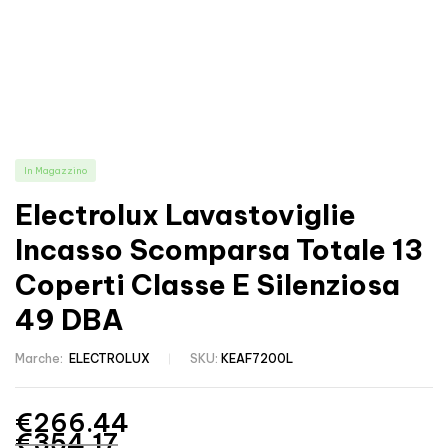
In Magazzino
Electrolux Lavastoviglie
Incasso Scomparsa Totale 13
Coperti Classe E Silenziosa
49 DBA
Marche:
ELECTROLUX
SKU:
KEAF7200L
€
266.44
€
354.17