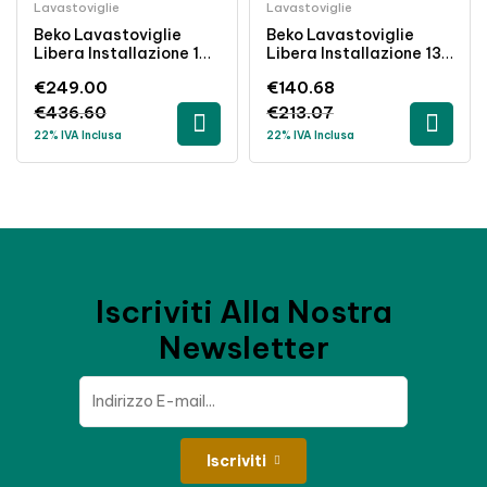
Lavastoviglie
Lavastoviglie
Beko Lavastoviglie
Beko Lavastoviglie
Libera Installazione 16
Libera Installazione 13
Coperti Inverter Inox
Coperti Classe E Bianco
€
249.00
€
140.68
Classe B
49 DBA
€
436.60
€
213.07
22% IVA Inclusa
22% IVA Inclusa
Iscriviti Alla Nostra
Newsletter
Iscriviti