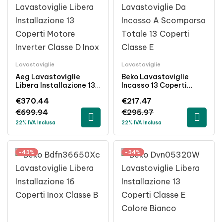
Lavastoviglie
Lavastoviglie
Aeg Lavastoviglie
Beko Lavastoviglie
Libera Installazione 13
Incasso 13 Coperti
Coperti Motore Inverter
Classe Energetica E
€
370.44
€
217.47
Inox Classe D
Scomparsa Totale LED
€
699.94
€
295.97
22% IVA Inclusa
22% IVA Inclusa
-43%
-34%