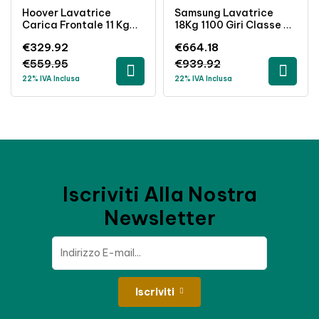
Hoover Lavatrice
Samsung Lavatrice
Carica Frontale 11 Kg
18Kg 1100 Giri Classe C
1400 Giri Inverter
Nero Carica Frontale
€
329.92
€
664.18
Classe A Bianco
Freestanding
€
559.95
€
939.92
22% IVA Inclusa
22% IVA Inclusa
Iscriviti Alla Nostra
Newsletter
Iscriviti