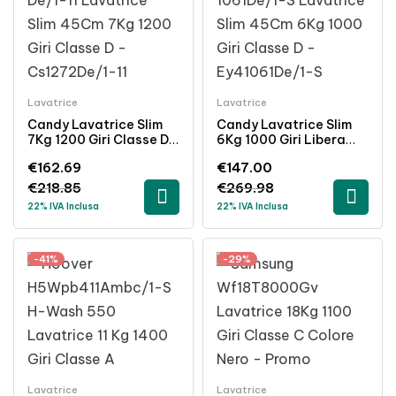
Lavatrice
Lavatrice
Candy Lavatrice Slim
Candy Lavatrice Slim
7Kg 1200 Giri Classe D
6Kg 1000 Giri Libera
Bianco 45cm Libera
Installazione Bianca
€
162.69
€
147.00
Installazione
Acciaio Inossidabile
€
218.85
€
269.98
22% IVA Inclusa
22% IVA Inclusa
-41%
-29%
Lavatrice
Lavatrice