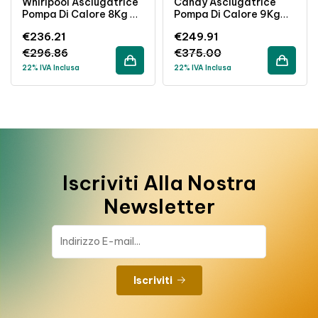
Whirlpool Asciugatrice
Candy Asciugatrice
Pompa Di Calore 8Kg 6°
Pompa Di Calore 9Kg
Senso Classe A++
Wi-Fi Classe A++
€
236.21
€
249.91
FFTNM1182IT
Bianco
€
296.86
€
375.00
22% IVA Inclusa
22% IVA Inclusa
Iscriviti Alla Nostra
Newsletter
Iscriviti