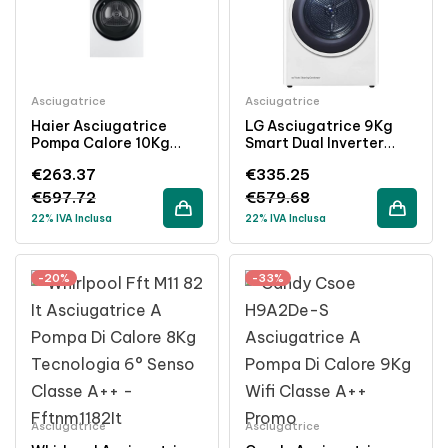
Asciugatrice
Asciugatrice
Haier Asciugatrice
LG Asciugatrice 9Kg
Pompa Calore 10Kg
Smart Dual Inverter
Classe A++ Inverter
Pompa Di Calore WiFi
€
263.37
€
335.25
Libera Installazione
Classe A+++
€
597.72
€
579.68
22% IVA Inclusa
22% IVA Inclusa
-20%
-33%
Asciugatrice
Asciugatrice