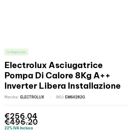
In Magazzino
Electrolux Asciugatrice
Pompa Di Calore 8Kg A++
Inverter Libera Installazione
Marche:
ELECTROLUX
SKU:
EW6H282G
€
256.04
€
496.20
22% IVA Inclusa