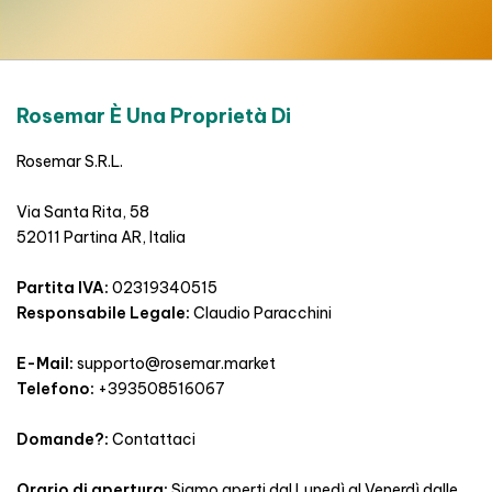
Rosemar È Una Proprietà Di
Rosemar S.R.L.
Via Santa Rita, 58
52011 Partina AR, Italia
Partita IVA:
02319340515
Responsabile Legale:
Claudio Paracchini
E-Mail:
supporto@rosemar.market
Telefono:
+393508516067
Domande?:
Contattaci
Orario di apertura:
Siamo aperti dal Lunedì al Venerdì dalle