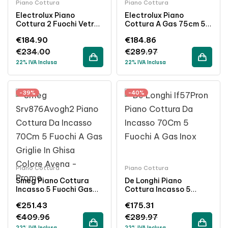
Piano Cottura
Piano Cottura
Electrolux Piano
Electrolux Piano
Cottura 2 Fuochi Vetro
Cottura A Gas 75cm 5
Temprato Incasso 30
Fuochi Incasso Colore
€
184.90
€
184.86
Cm Nero
Sabbia Griglie Nero
€
234.00
€
289.97
22% IVA Inclusa
22% IVA Inclusa
-39%
-40%
Piano Cottura
Piano Cottura
Smeg Piano Cottura
De Longhi Piano
Incasso 5 Fuochi Gas
Cottura Incasso 5
70cm Griglie Ghisa
Fuochi Gas Inox 70cm
€
251.43
€
175.31
Colore Panna
Griglie Ghisa
€
409.96
€
289.97
22% IVA Inclusa
22% IVA Inclusa