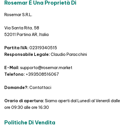
Rosemar È Una Proprietà Di
Rosemar S.R.L.
Via Santa Rita, 58
52011 Partina AR, Italia
Partita IVA:
02319340515
Responsabile Legale:
Claudio Paracchini
E-Mail:
supporto@rosemar.market
Telefono:
+393508516067
Domande?:
Contattaci
Orario di apertura:
Siamo aperti dal Lunedì al Venerdì dalle
ore 09:30 alle ore 16:30
Politiche Di Vendita