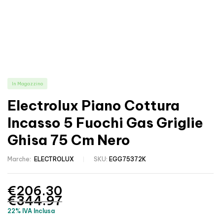
In Magazzino
Electrolux Piano Cottura
Incasso 5 Fuochi Gas Griglie
Ghisa 75 Cm Nero
Marche:
ELECTROLUX
SKU:
EGG75372K
€
206.30
€
344.97
22% IVA Inclusa