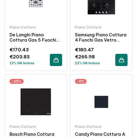
Piano Cottura
Piano Cottura
De Longhi Piano
Samsung Piano Cottura
Cottura Gas 5 Fuochi
4 Fuochi Gas Vetro
70 Cm Incasso Bianco
Temperato Griglie
€
170.43
€
180.47
Ghisa 60cm Nero
€
203.83
€
265.98
22% IVA Inclusa
22% IVA Inclusa
-25%
-11%
Piano Cottura
Piano Cottura
Bosch Piano Cottura
Candy Piano Cottura A