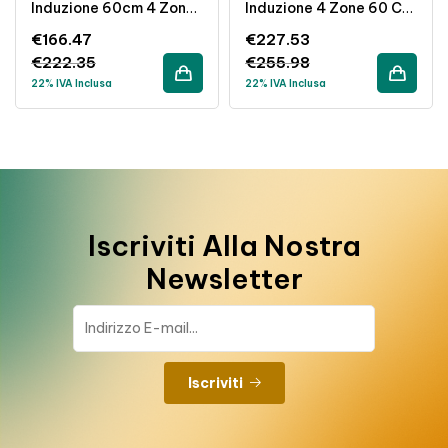
Induzione 60cm 4 Zone
Induzione 4 Zone 60 Cm
Vetroceramica Nero
Nero Incasso
€
166.47
€
227.53
Touch 4600W Incasso
€
222.35
€
255.98
22% IVA Inclusa
22% IVA Inclusa
Iscriviti Alla Nostra
Newsletter
Iscriviti