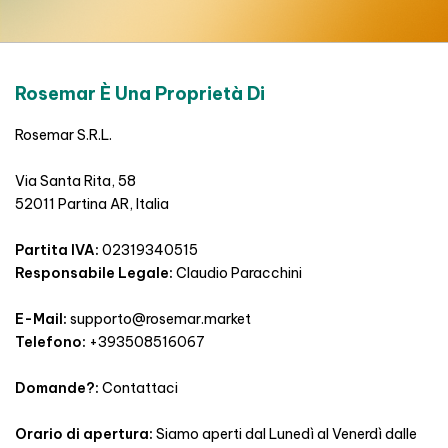
Rosemar È Una Proprietà Di
Rosemar S.R.L.
Via Santa Rita, 58
52011 Partina AR, Italia
Partita IVA:
02319340515
Responsabile Legale:
Claudio Paracchini
E-Mail:
supporto@rosemar.market
Telefono:
+393508516067
Domande?:
Contattaci
Orario di apertura:
Siamo aperti dal Lunedì al Venerdì dalle