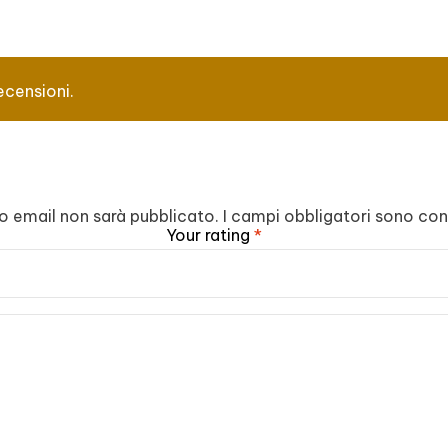
ecensioni.
zzo email non sarà pubblicato.
I campi obbligatori sono co
Your rating
*