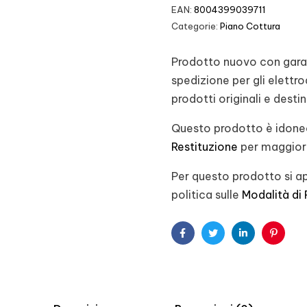
EAN:
8004399039711
Categorie:
Piano Cottura
Prodotto nuovo con garanz
spedizione per gli elett
prodotti originali e desti
Questo prodotto è idoneo
Restituzione
per maggiori
Per questo prodotto si ap
politica sulle
Modalità di
Facebook
Twitter
Linkedin
Pintere