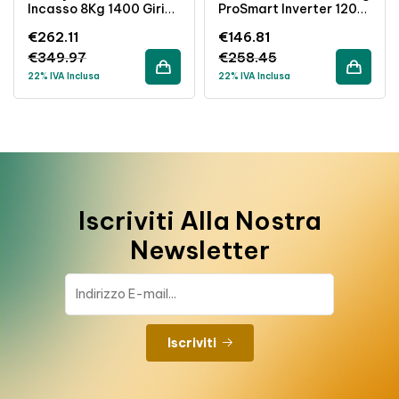
Incasso 8Kg 1400 Giri
ProSmart Inverter 1200
Inverter Classe A
Giri Classe D 49cm
€
262.11
€
146.81
Bianco
Bianco
€
349.97
€
258.45
22% IVA Inclusa
22% IVA Inclusa
Iscriviti Alla Nostra
Newsletter
Iscriviti