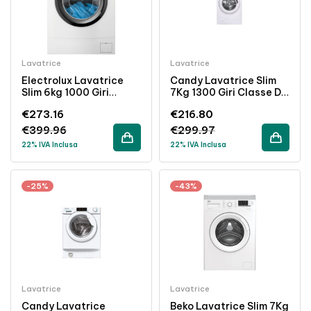
Lavatrice
Lavatrice
Electrolux Lavatrice
Candy Lavatrice Slim
Slim 6kg 1000 Giri
7Kg 1300 Giri Classe D
Vapore Classe C Bianco
Bianco Acciaio
€
273.16
€
216.80
Inossidabile
€
399.96
€
299.97
22% IVA Inclusa
22% IVA Inclusa
-25%
-43%
Lavatrice
Lavatrice
Candy Lavatrice
Beko Lavatrice Slim 7Kg