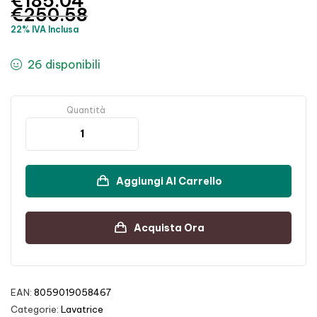
€
185.04
€
250.58
22% IVA Inclusa
26 disponibili
Quantità
Aggiungi Al Carrello
Acquista Ora
EAN:
8059019058467
Categorie:
Lavatrice