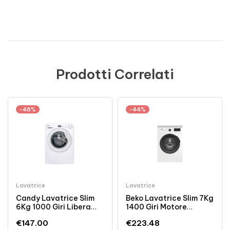
Prodotti Correlati
-46%
-44%
Lavatrice
Lavatrice
Candy Lavatrice Slim
Beko Lavatrice Slim 7Kg
6Kg 1000 Giri Libera
1400 Giri Motore
Installazione Bianca
Inverter Classe A
€
147.00
€
223.48
Acciaio Inossidabile
Bianca