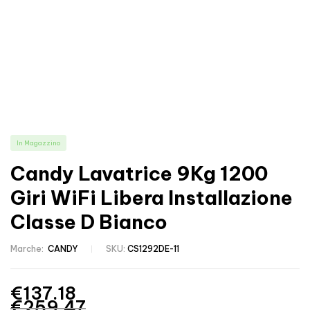
In Magazzino
Candy Lavatrice 9Kg 1200
Giri WiFi Libera Installazione
Classe D Bianco
Marche:
CANDY
SKU:
CS1292DE-11
€
137.18
€
259.47