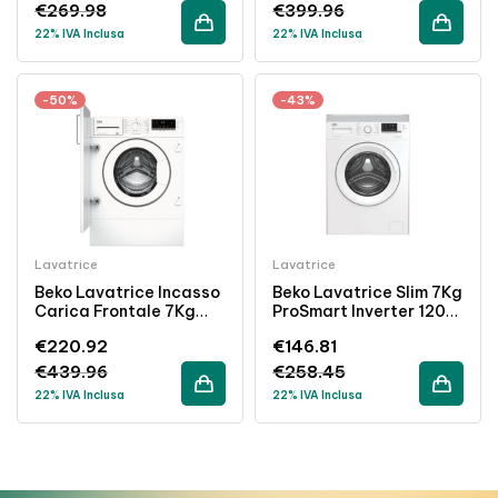
€
269.98
€
399.96
22% IVA Inclusa
22% IVA Inclusa
-50%
-43%
Lavatrice
Lavatrice
Beko Lavatrice Incasso
Beko Lavatrice Slim 7Kg
Carica Frontale 7Kg
ProSmart Inverter 1200
1200 Giri Classe C
Giri Classe D 49cm
€
220.92
€
146.81
Bianco
Bianco
€
439.96
€
258.45
22% IVA Inclusa
22% IVA Inclusa