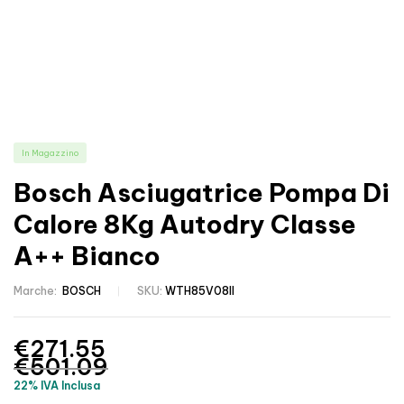
In Magazzino
Bosch Asciugatrice Pompa Di
Calore 8Kg Autodry Classe
A++ Bianco
Marche:
BOSCH
SKU:
WTH85V08II
€
271.55
€
501.09
22% IVA Inclusa