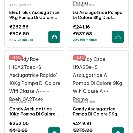
Asciugatrice
Asciugatrice
Electrolux Asciugatrice
LG Asciugatrice Pompa
9Kg Pompa Di Calore
Di Calore 8Kg Dual
Inverter Classe A++
Inverter WiFi Classe
€
262.56
€
241.16
Libera Installazione
A+++
€
506.80
€
537.58
22% IVA Inclusa
22% IVA Inclusa
-40%
-33%
Asciugatrice
Asciugatrice
Candy Asciugatrice
Candy Asciugatrice
10Kg Pompa Di Calore
Pompa Di Calore 9Kg
WiFi Classe A++
Wi-Fi Classe A++
€
252.05
€
249.91
Acciaio Inossidabile
Bianco
€
418.28
€
375.00