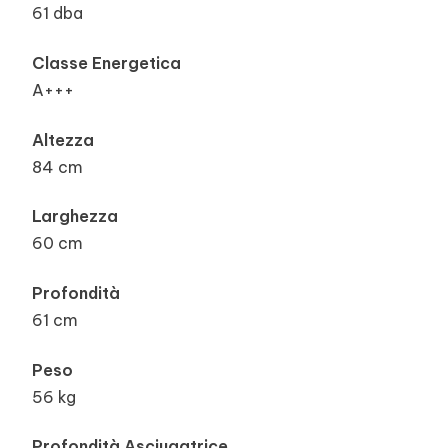
61 dba
Classe Energetica
A+++
Altezza
84 cm
Larghezza
60 cm
Profondità
61 cm
Peso
56 kg
Profondità Asciugatrice