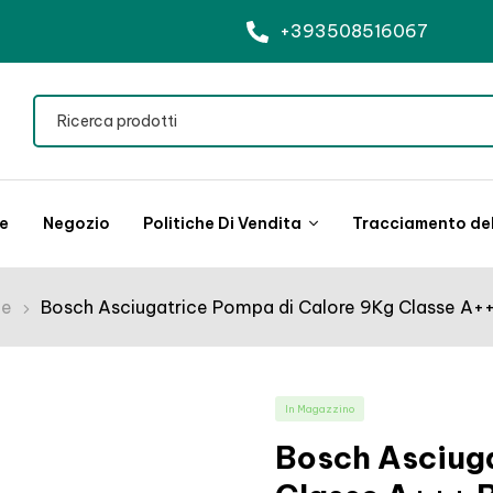
+393508516067
le
Negozio
Politiche Di Vendita
Tracciamento del
ce
Bosch Asciugatrice Pompa di Calore 9Kg Classe A+++
In Magazzino
Bosch Asciug