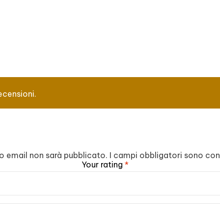
ecensioni.
zzo email non sarà pubblicato.
I campi obbligatori sono co
Your rating
*