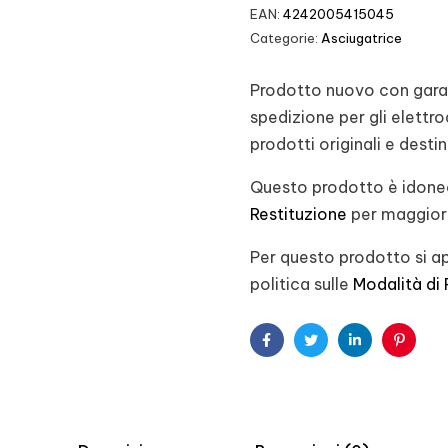
EAN:
4242005415045
Categorie:
Asciugatrice
Prodotto nuovo con garanz
spedizione per gli elett
prodotti originali e desti
Questo prodotto è idoneo
Restituzione
per maggiori
Per questo prodotto si ap
politica sulle
Modalità di
Facebook
Twitter
Linkedin
Pintere