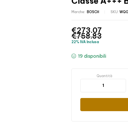
Classe A+++ B
Marche:
BOSCH
SKU:
WQG
€
273.07
€
758.83
22% IVA Inclusa
19 disponibili
Quantità