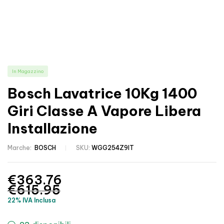
In Magazzino
Bosch Lavatrice 10Kg 1400
Giri Classe A Vapore Libera
Installazione
Marche:
BOSCH
SKU:
WGG254Z9IT
€
363.76
€
615.95
22% IVA Inclusa