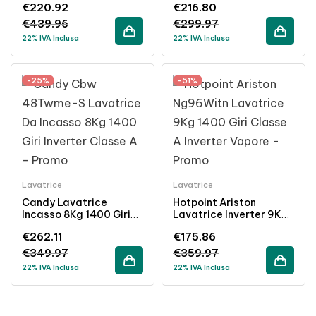
€
220.92
€
216.80
Bianco
Inossidabile
€
439.96
€
299.97
22% IVA Inclusa
22% IVA Inclusa
-25%
-51%
Lavatrice
Lavatrice
Candy Lavatrice
Hotpoint Ariston
Incasso 8Kg 1400 Giri
Lavatrice Inverter 9Kg
Inverter Classe A
1400 Giri Classe A
€
262.11
€
175.86
Bianco
Vapore Bianco
€
349.97
€
359.97
22% IVA Inclusa
22% IVA Inclusa