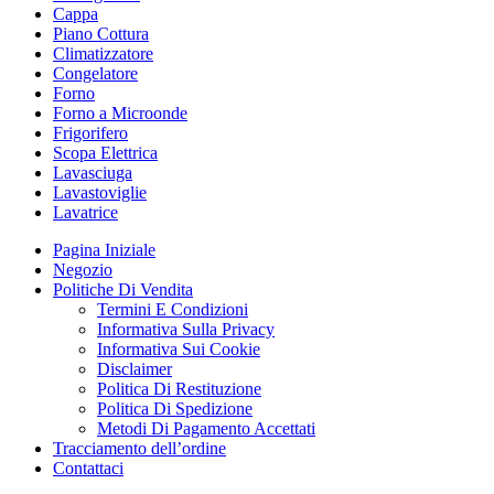
Cappa
Piano Cottura
Climatizzatore
Congelatore
Forno
Forno a Microonde
Frigorifero
Scopa Elettrica
Lavasciuga
Lavastoviglie
Lavatrice
Pagina Iniziale
Negozio
Politiche Di Vendita
Termini E Condizioni
Informativa Sulla Privacy
Informativa Sui Cookie
Disclaimer
Politica Di Restituzione
Politica Di Spedizione
Metodi Di Pagamento Accettati
Tracciamento dell’ordine
Contattaci