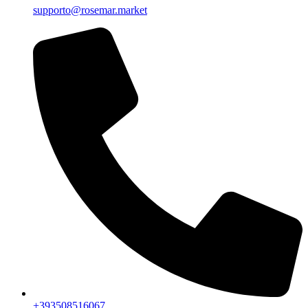
supporto@rosemar.market
+393508516067