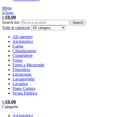
Menu
€
0.00
0
Search for:
Search
Tutte le categorie
All category
Asciugatrice
Cappa
Climatizzatore
Congelatore
Forno
Forno a Microonde
Frigorifero
Lavasciuga
Lavastoviglie
Lavatrice
Piano Cottura
Scopa Elettrica
€
0.00
0
Categorie
Asciugatrice