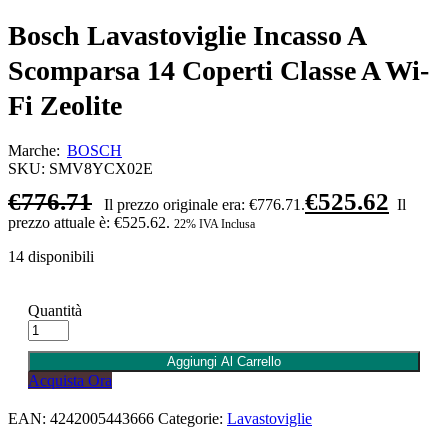
Bosch Lavastoviglie Incasso A
Scomparsa 14 Coperti Classe A Wi-
Fi Zeolite
Marche:
BOSCH
SKU:
SMV8YCX02E
€
776.71
€
525.62
Il prezzo originale era: €776.71.
Il
prezzo attuale è: €525.62.
22% IVA Inclusa
14 disponibili
Quantità
Aggiungi Al Carrello
Acquista Ora
EAN:
4242005443666
Categorie:
Lavastoviglie