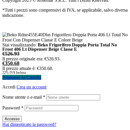
Copyright 2025 © Rosemar S.R.L. Tutti i Diritti Riservati.
*Tutti i prezzi sono comprensivi di IVA, se applicabile, salvo diversa
indicazione.
Stai visualizzando:
Beko Frigorifero Doppia Porta Total No
Frost 406 Lt Dispenser Beige Classe E
€
526.93
Il prezzo originale era: €526.93.
€
350.68
Il prezzo attuale è: €350.68.
22% IVA Inclusa
Aggiungi Al Carrello
Accedi
Crea un account
Nome utente o e-mail
*
Password
*
Accesso
Hai dimenticato la password?