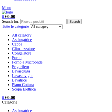
Menu
€
0.00
0
Search for:
Search
Tutte le categorie
All category
Asciugatrice
Cappa
Climatizzatore
Congelatore
Forno
Forno a Microonde
Frigorifero
Lavasciuga
Lavastoviglie
Lavatrice
Piano Cottura
Scopa Elettrica
€
0.00
0
Categorie
Asciugatrice