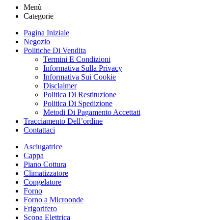
Menù
Categorie
Pagina Iniziale
Negozio
Politiche Di Vendita
Termini E Condizioni
Informativa Sulla Privacy
Informativa Sui Cookie
Disclaimer
Politica Di Restituzione
Politica Di Spedizione
Metodi Di Pagamento Accettati
Tracciamento Dell’ordine
Contattaci
Asciugatrice
Cappa
Piano Cottura
Climatizzatore
Congelatore
Forno
Forno a Microonde
Frigorifero
Scopa Elettrica