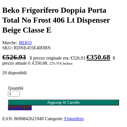
Beko Frigorifero Doppia Porta
Total No Frost 406 Lt Dispenser
Beige Classe E
Marche:
BEKO
SKU:
RDNE455E40DBN
€
526.93
€
350.68
Il prezzo originale era: €526.93.
Il
prezzo attuale è: €350.68.
22% IVA Inclusa
29 disponibili
Quantità
Aggiungi Al Carrello
Acquista Ora
EAN:
8690842621949
Categorie:
Frigorifero