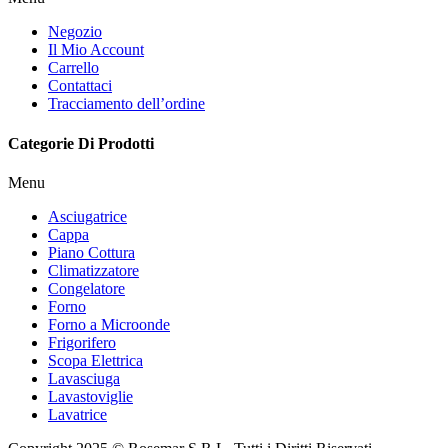
Negozio
Il Mio Account
Carrello
Contattaci
Tracciamento dell’ordine
Categorie Di Prodotti
Menu
Asciugatrice
Cappa
Piano Cottura
Climatizzatore
Congelatore
Forno
Forno a Microonde
Frigorifero
Scopa Elettrica
Lavasciuga
Lavastoviglie
Lavatrice