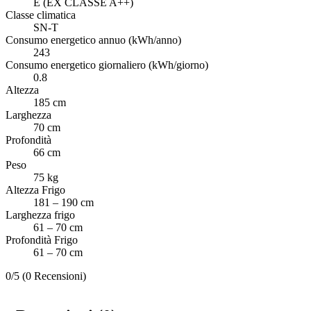
E (EX CLASSE A++)
Classe climatica
SN-T
Consumo energetico annuo (kWh/anno)
243
Consumo energetico giornaliero (kWh/giorno)
0.8
Altezza
185 cm
Larghezza
70 cm
Profondità
66 cm
Peso
75 kg
Altezza Frigo
181 – 190 cm
Larghezza frigo
61 – 70 cm
Profondità Frigo
61 – 70 cm
0/5
(0 Recensioni)