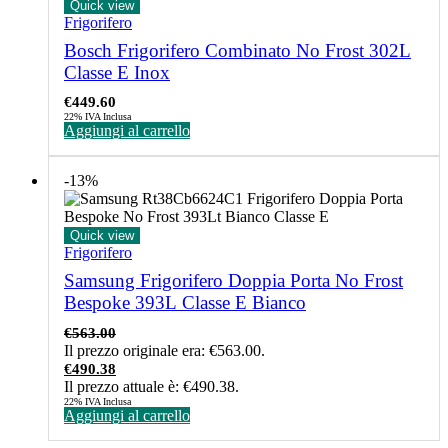
Quick view
Frigorifero
Bosch Frigorifero Combinato No Frost 302L
Classe E Inox
€
449.60
22% IVA Inclusa
Aggiungi al carrello
-13%
Quick view
Frigorifero
Samsung Frigorifero Doppia Porta No Frost
Bespoke 393L Classe E Bianco
€
563.00
Il prezzo originale era: €563.00.
€
490.38
Il prezzo attuale è: €490.38.
22% IVA Inclusa
Aggiungi al carrello