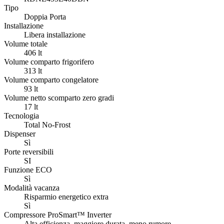
Tipo
Doppia Porta
Installazione
Libera installazione
Volume totale
406 lt
Volume comparto frigorifero
313 lt
Volume comparto congelatore
93 lt
Volume netto scomparto zero gradi
17 lt
Tecnologia
Total No-Frost
Dispenser
Sì
Porte reversibili
SI
Funzione ECO
Sì
Modalità vacanza
Risparmio energetico extra
Sì
Compressore ProSmart™ Inverter
Alta efficienza, maggiore durata, meno rumore