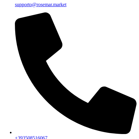
supporto@rosemar.market
+393508516067