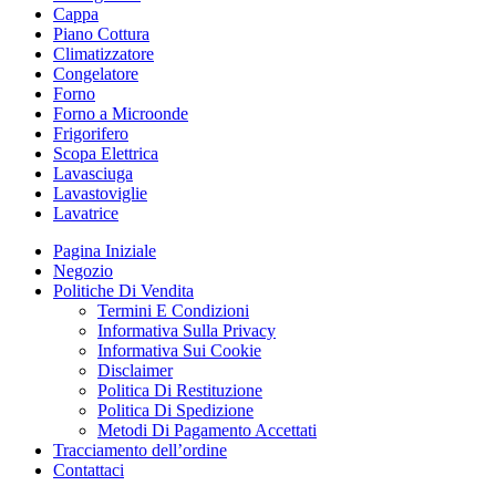
Cappa
Piano Cottura
Climatizzatore
Congelatore
Forno
Forno a Microonde
Frigorifero
Scopa Elettrica
Lavasciuga
Lavastoviglie
Lavatrice
Pagina Iniziale
Negozio
Politiche Di Vendita
Termini E Condizioni
Informativa Sulla Privacy
Informativa Sui Cookie
Disclaimer
Politica Di Restituzione
Politica Di Spedizione
Metodi Di Pagamento Accettati
Tracciamento dell’ordine
Contattaci