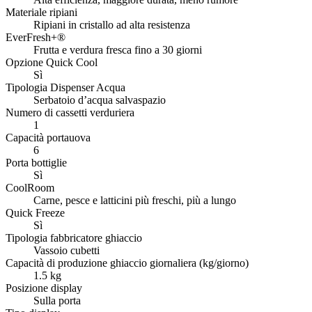
Materiale ripiani
Ripiani in cristallo ad alta resistenza
EverFresh+®
Frutta e verdura fresca fino a 30 giorni
Opzione Quick Cool
Sì
Tipologia Dispenser Acqua
Serbatoio d’acqua salvaspazio
Numero di cassetti verduriera
1
Capacità portauova
6
Porta bottiglie
Sì
CoolRoom
Carne, pesce e latticini più freschi, più a lungo
Quick Freeze
Sì
Tipologia fabbricatore ghiaccio
Vassoio cubetti
Capacità di produzione ghiaccio giornaliera (kg/giorno)
1.5 kg
Posizione display
Sulla porta