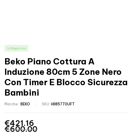
In Magazzino
Beko Piano Cottura A
Induzione 80cm 5 Zone Nero
Con Timer E Blocco Sicurezza
Bambini
Marche:
BEKO
SKU:
HII85770UFT
€
421.16
€
600.00