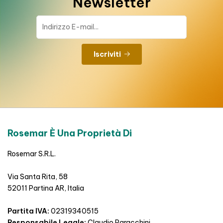
Newsletter
Iscriviti
Rosemar È Una Proprietà Di
Rosemar S.R.L.
Via Santa Rita, 58
52011 Partina AR, Italia
Partita IVA:
02319340515
Responsabile Legale:
Claudio Paracchini