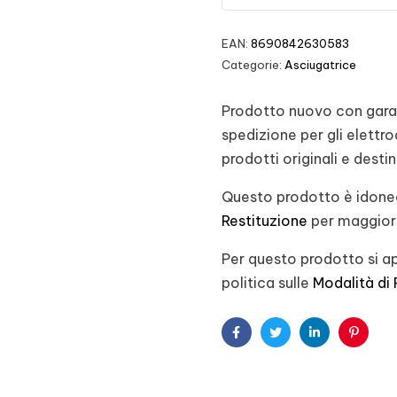
EAN:
8690842630583
Categorie:
Asciugatrice
Prodotto nuovo con garanz
spedizione per gli elett
prodotti originali e desti
Questo prodotto è idoneo
Restituzione
per maggiori
Per questo prodotto si ap
politica sulle
Modalità di
Facebook
Twitter
Linkedin
Pintere