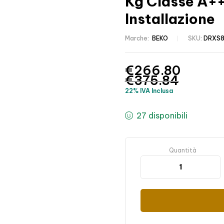
Kg Classe A++
Installazione
Marche:
BEKO
SKU:
DRXS
€
266.80
€
375.84
22% IVA Inclusa
27 disponibili
Quantità