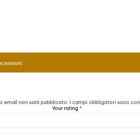
ecensioni.
zzo email non sarà pubblicato.
I campi obbligatori sono co
Your rating
*