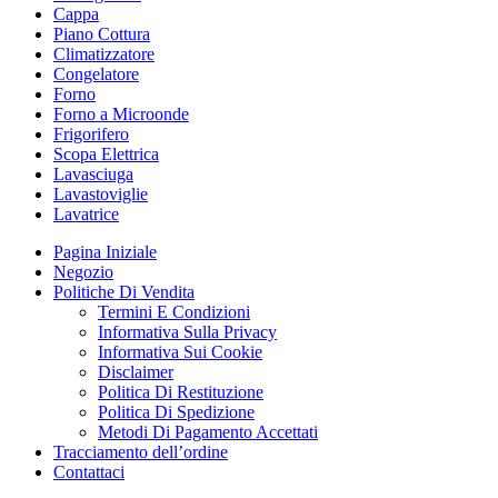
Cappa
Piano Cottura
Climatizzatore
Congelatore
Forno
Forno a Microonde
Frigorifero
Scopa Elettrica
Lavasciuga
Lavastoviglie
Lavatrice
Pagina Iniziale
Negozio
Politiche Di Vendita
Termini E Condizioni
Informativa Sulla Privacy
Informativa Sui Cookie
Disclaimer
Politica Di Restituzione
Politica Di Spedizione
Metodi Di Pagamento Accettati
Tracciamento dell’ordine
Contattaci