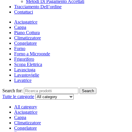
Metodi Di Pagamento Accettati
Tracciamento Dell’ordine
Contattaci
Asciugatrice
Cappa
Piano Cottura
Climatizzatore
Congelatore
Forno
Forno a Microonde
Frigorifero
Scopa Elettrica
Lavasciuga
Lavastoviglie
Lavatrice
Search for:
Search
Tutte le categorie
All category
Asciugatrice
Cappa
Climatizzatore
Congelatore