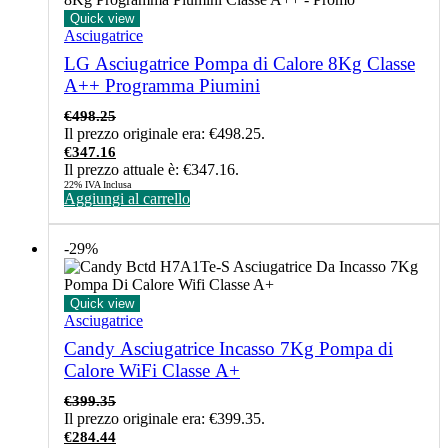
Quick view
Asciugatrice
LG Asciugatrice Pompa di Calore 8Kg Classe
A++ Programma Piumini
€
498.25
Il prezzo originale era: €498.25.
€
347.16
Il prezzo attuale è: €347.16.
22% IVA Inclusa
Aggiungi al carrello
-29%
Quick view
Asciugatrice
Candy Asciugatrice Incasso 7Kg Pompa di
Calore WiFi Classe A+
€
399.35
Il prezzo originale era: €399.35.
€
284.44