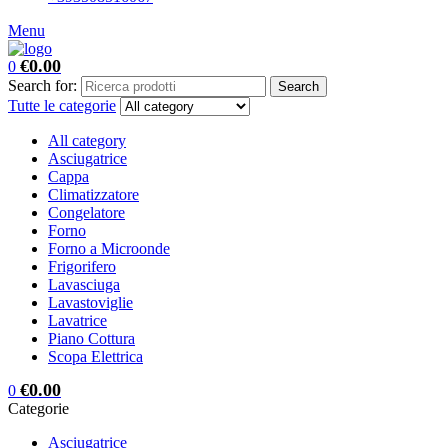
Menu
€
0.00
0
Search for:
Search
Tutte le categorie
All category
Asciugatrice
Cappa
Climatizzatore
Congelatore
Forno
Forno a Microonde
Frigorifero
Lavasciuga
Lavastoviglie
Lavatrice
Piano Cottura
Scopa Elettrica
€
0.00
0
Categorie
Asciugatrice