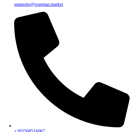
supporto@rosemar.market
+393508516067