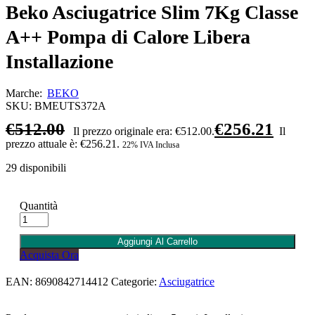
Beko Asciugatrice Slim 7Kg Classe
A++ Pompa di Calore Libera
Installazione
Marche:
BEKO
SKU:
BMEUTS372A
€
512.00
€
256.21
Il prezzo originale era: €512.00.
Il
prezzo attuale è: €256.21.
22% IVA Inclusa
29 disponibili
Quantità
Aggiungi Al Carrello
Acquista Ora
EAN:
8690842714412
Categorie:
Asciugatrice