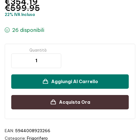
€
354.19
€
599.95
22% IVA Inclusa
26 disponibili
Quantità
Aggiungi Al Carrello
Acquista Ora
EAN:
5944008923266
Categorie:
Frigorifero