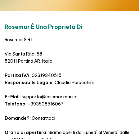
Rosemar È Una Proprietà Di
Rosemar S.R.L.
Via Santa Rita, 58
52011 Partina AR, Italia
Partita IVA:
02319340515
Responsabile Legale:
Claudio Paracchini
E-Mail:
supporto@rosemar.market
Telefono:
+393508516067
Domande?:
Contattaci
Orario di apertura:
Siamo aperti dal Lunedì al Venerdì dalle