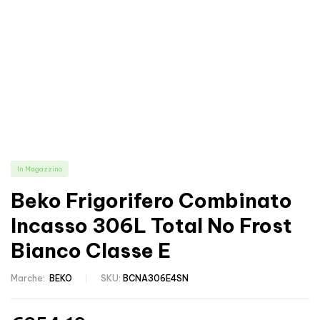
In Magazzino
Beko Frigorifero Combinato
Incasso 306L Total No Frost
Bianco Classe E
Marche:
BEKO
SKU:
BCNA306E4SN