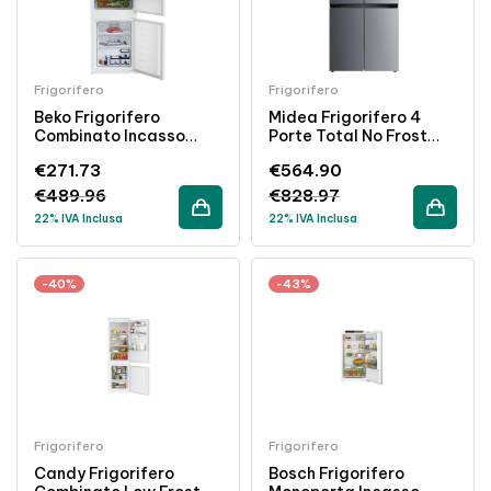
Frigorifero
Frigorifero
Beko Frigorifero
Midea Frigorifero 4
Combinato Incasso
Porte Total No Frost
262L Semi No Frost
492L Inox Classe
€
271.73
€
564.90
Classe E Bianco
Energetica E
€
489.96
€
828.97
22% IVA Inclusa
22% IVA Inclusa
-40%
-43%
Frigorifero
Frigorifero
Candy Frigorifero
Bosch Frigorifero