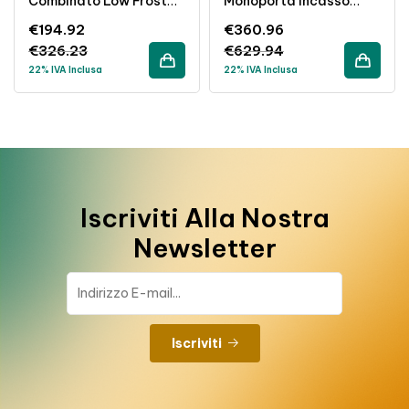
Combinato Low Frost
Monoporta Incasso
263Lt WiFi Incasso
165L Classe E Bianco
€
194.92
€
360.96
Classe E Bianco
€
326.23
€
629.94
22% IVA Inclusa
22% IVA Inclusa
Iscriviti Alla Nostra
Newsletter
Iscriviti