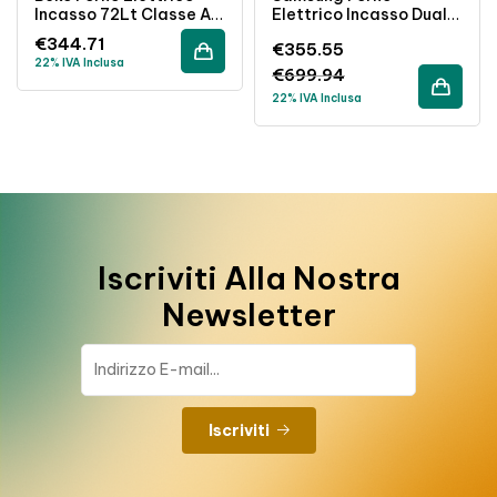
Incasso 72Lt Classe A+
Elettrico Incasso Dual
Ventilato Grigio
Cook 76Lt Ventilato
€
344.71
€
355.55
Vapore Classe A+ Nero
22% IVA Inclusa
€
699.94
22% IVA Inclusa
Iscriviti Alla Nostra
Newsletter
Iscriviti