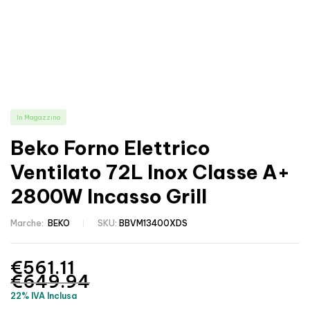
In Magazzino
Beko Forno Elettrico
Ventilato 72L Inox Classe A+
2800W Incasso Grill
Marche:
BEKO
SKU:
BBVM13400XDS
€
561.11
€
649.94
22% IVA Inclusa