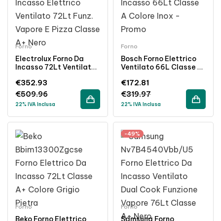
Forno
Forno
Electrolux Forno Da
Bosch Forno Elettrico
Incasso 72Lt Ventilato
Ventilato 66L Classe A
Vapore Classe A+ Nero
Inox Da Incasso
€
352.93
€
172.81
€
509.96
€
319.97
22% IVA Inclusa
22% IVA Inclusa
-49%
Forno
Forno
Beko Forno Elettrico
Samsung Forno