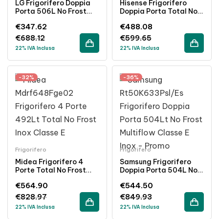
LG Frigorifero Doppia
Hisense Frigorifero
Porta 506L No Frost
Doppia Porta Total No
Classe E Inox Wi-Fi
Frost 553 Lt Inox
€
347.62
€
488.08
Classe Energetica E
€
688.12
€
599.65
22% IVA Inclusa
22% IVA Inclusa
-32%
-36%
Frigorifero
Frigorifero
Midea Frigorifero 4
Samsung Frigorifero
Porte Total No Frost
Doppia Porta 504L No
492L Inox Classe
Frost Inox Classe
€
564.90
€
544.50
Energetica E
Energetica E
€
828.97
€
849.93
22% IVA Inclusa
22% IVA Inclusa