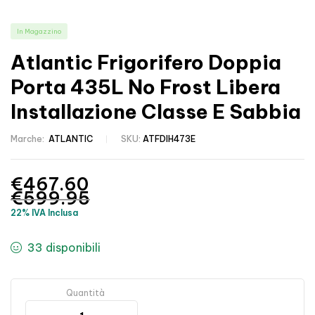
In Magazzino
Atlantic Frigorifero Doppia
Porta 435L No Frost Libera
Installazione Classe E Sabbia
Marche:
ATLANTIC
SKU:
ATFDIH473E
€
467.60
€
599.95
22% IVA Inclusa
33 disponibili
Quantità